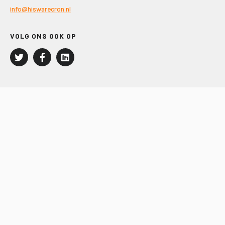
info@hiswarecron.nl
VOLG ONS OOK OP
LEISURE EN RECREATIE
Kampeer- en Bungalowbedrijven
Groepenmarkt
Dagrecreatie
Buitensport
RECRON.nl
JACHTBOUW EN WATERSPORT
Jachtbouw
Waterrecreatie