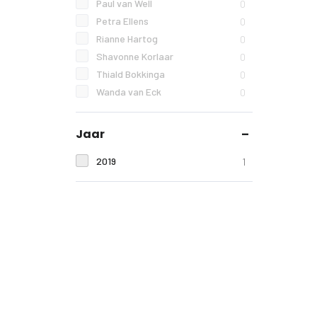
Paul van Well
0
Petra Ellens
0
Rianne Hartog
0
Shavonne Korlaar
0
Thiald Bokkinga
0
Wanda van Eck
0
Jaar
2019
1