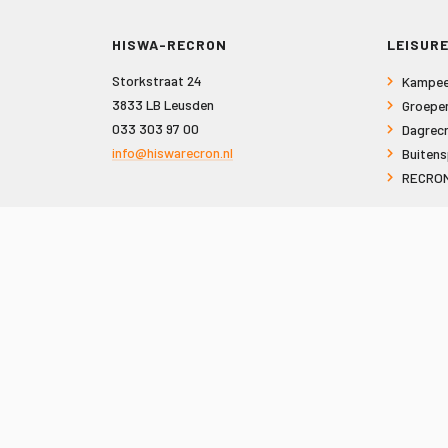
HISWA-RECRON
LEISURE
Storkstraat 24
Kampee
3833 LB Leusden
Groepe
033 303 97 00
Dagrecr
info@hiswarecron.nl
Buitens
RECRON
VOLG ONS OOK OP