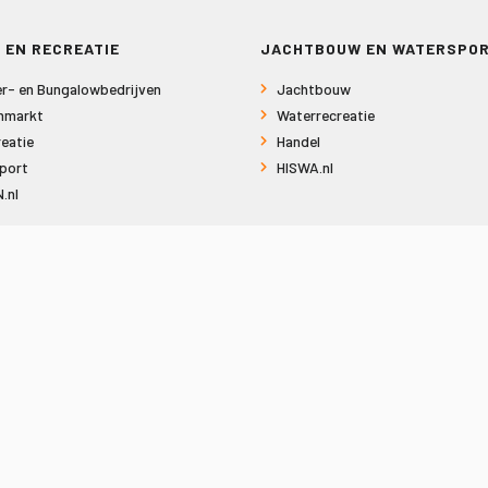
 EN RECREATIE
JACHTBOUW EN WATERSPO
r- en Bungalowbedrijven
Jachtbouw
nmarkt
Waterrecreatie
eatie
Handel
port
HISWA.nl
.nl