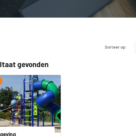
Sorteer op:
ultaat gevonden
geving