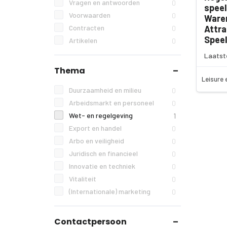
Vragen en antwoorden
0
speel
Voorwaarden
0
Ware
Contracten
Attra
0
Speel
Artikelen
0
Laatst
Thema
Leisure 
Duurzaamheid en milieu
0
Arbeidsmarkt en personeel
0
Wet- en regelgeving
1
Export en handel
0
Arbo en veiligheid
0
Juridisch en financieel
0
Innovatie en techniek
0
Vitaliteit
0
(Internationale) marketing
0
Contactpersoon