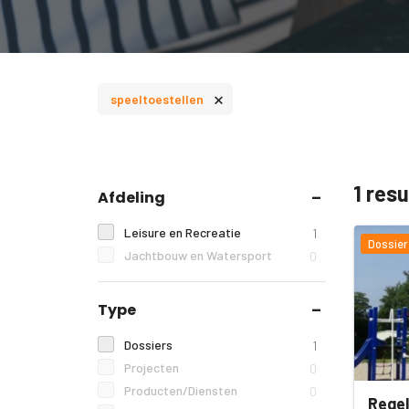
×
speeltoestellen
1 res
Afdeling
Leisure en Recreatie
1
Dossier
Jachtbouw en Watersport
0
Type
Dossiers
1
Projecten
0
Producten/Diensten
0
Regel