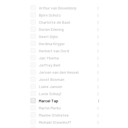
Arthur van Disseldorp
0
Björn Schutz
0
Charlotte de Baat
0
Dorien Eilering
0
Geert Dijks
0
Gerdina Krijger
0
Herbert van Oord
0
Jan Ybema
0
Jeffrey Belt
0
Jeroen van den Heuvel
0
Joost Bosman
0
Liane Jansen
0
Lucie Schuijt
0
Marcel Tap
1
Martin Merks
0
Maxine Steketee
0
Michaël Steenhoff
0