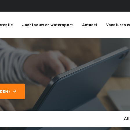
creatie
Jachtbouw en watersport
Actueel
Vacatures e
DEN)
Al