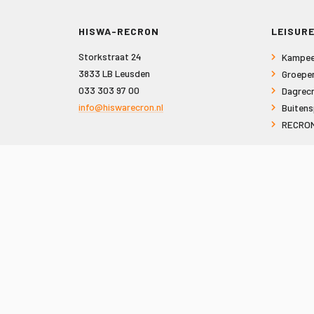
HISWA-RECRON
LEISURE
Storkstraat 24
Kampee
3833 LB Leusden
Groepe
033 303 97 00
Dagrecr
info@hiswarecron.nl
Buitens
RECRON
VOLG ONS OOK OP