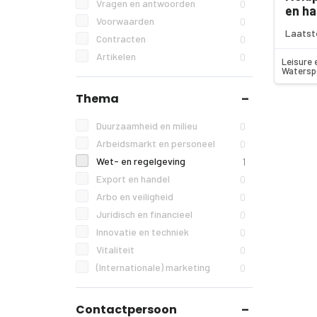
Vragen en antwoorden
0
en ha
Voorwaarden
0
Laatst
Contracten
0
Artikelen
0
Leisure 
Watersp
Thema
Duurzaamheid en milieu
0
Arbeidsmarkt en personeel
0
Wet- en regelgeving
1
Export en handel
0
Arbo en veiligheid
0
Juridisch en financieel
0
Innovatie en techniek
0
Vitaliteit
0
(Internationale) marketing
0
Contactpersoon