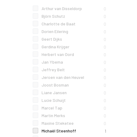
Arthur van Disseldorp
0
Björn Schutz
0
Charlotte de Baat
0
Dorien Eilering
0
Geert Dijks
0
Gerdina Krijger
0
Herbert van Oord
0
Jan Ybema
0
Jeffrey Belt
0
Jeroen van den Heuvel
0
Joost Bosman
0
Liane Jansen
0
Lucie Schuijt
0
Marcel Tap
0
Martin Merks
0
Maxine Steketee
0
Michaël Steenhoff
1