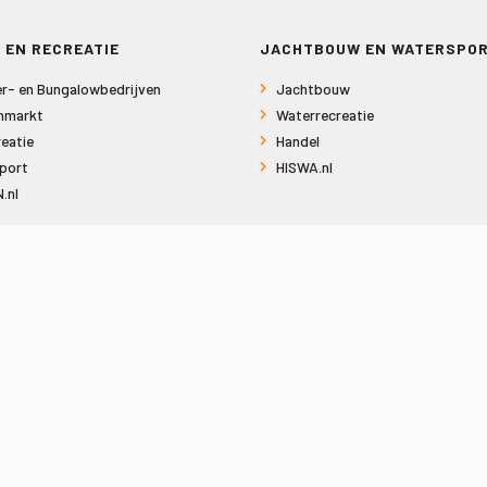
 EN RECREATIE
JACHTBOUW EN WATERSPO
r- en Bungalowbedrijven
Jachtbouw
nmarkt
Waterrecreatie
eatie
Handel
port
HISWA.nl
.nl