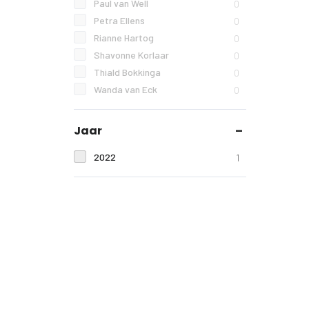
Paul van Well
0
Petra Ellens
0
Rianne Hartog
0
Shavonne Korlaar
0
Thiald Bokkinga
0
Wanda van Eck
0
Jaar
2022
1