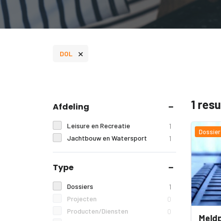
×
DOL
1 res
Afdeling
Leisure en Recreatie
1
Dossier
Jachtbouw en Watersport
1
Type
Dossiers
1
Projecten
0
Producten/Diensten
0
Meldp