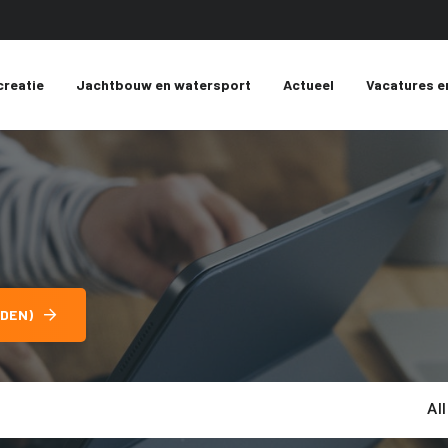
creatie
Jachtbouw en watersport
Actueel
Vacatures e
DEN)
Al