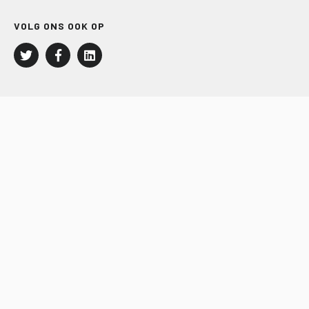
VOLG ONS OOK OP
LEISURE EN RECREATIE
Kampeer- en Bungalowbedrijven
Groepenmarkt
Dagrecreatie
Buitensport
RECRON.nl
JACHTBOUW EN WATERSPORT
Jachtbouw
Waterrecreatie
Handel
HISWA.nl