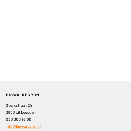
HISWA-RECRON
Storkstraat 24
3833 LB Leusden
033 303 97 00
info@hiswarecron.nl