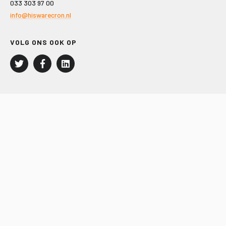
033 303 97 00
info@hiswarecron.nl
VOLG ONS OOK OP
LEISURE EN RECREATIE
Kampeer- en Bungalowbedrijven
Groepenmarkt
Dagrecreatie
Buitensport
RECRON.nl
JACHTBOUW EN WATERSPORT
Jachtbouw
Waterrecreatie