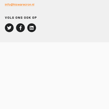
info@hiswarecron.nl
VOLG ONS OOK OP
LEISURE EN RECREATIE
Kampeer- en Bungalowbedrijven
Groepenmarkt
Dagrecreatie
Buitensport
RECRON.nl
JACHTBOUW EN WATERSPORT
Jachtbouw
Waterrecreatie