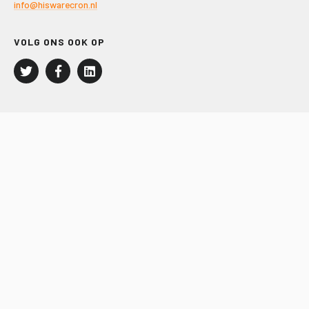
info@hiswarecron.nl
VOLG ONS OOK OP
LEISURE EN RECREATIE
Kampeer- en Bungalowbedrijven
Groepenmarkt
Dagrecreatie
Buitensport
RECRON.nl
JACHTBOUW EN WATERSPORT
Jachtbouw
Waterrecreatie
Handel