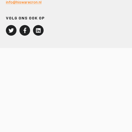
info@hiswarecron.nl
VOLG ONS OOK OP
LEISURE EN RECREATIE
Kampeer- en Bungalowbedrijven
Groepenmarkt
Dagrecreatie
Buitensport
RECRON.nl
JACHTBOUW EN WATERSPORT
Jachtbouw
Waterrecreatie
Handel