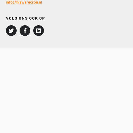
info@hiswarecron.nl
VOLG ONS OOK OP
LEISURE EN RECREATIE
Kampeer- en Bungalowbedrijven
Groepenmarkt
Dagrecreatie
Buitensport
RECRON.nl
JACHTBOUW EN WATERSPORT
Jachtbouw
Waterrecreatie
Handel