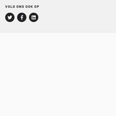
VOLG ONS OOK OP
LEISURE EN RECREATIE
Kampeer- en Bungalowbedrijven
Groepenmarkt
Dagrecreatie
Buitensport
RECRON.nl
JACHTBOUW EN WATERSPORT
Jachtbouw
Waterrecreatie
Handel
HISWA.nl