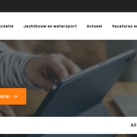
creatie
Jachtbouw en watersport
Actueel
Vacatures e
DEN)
Al