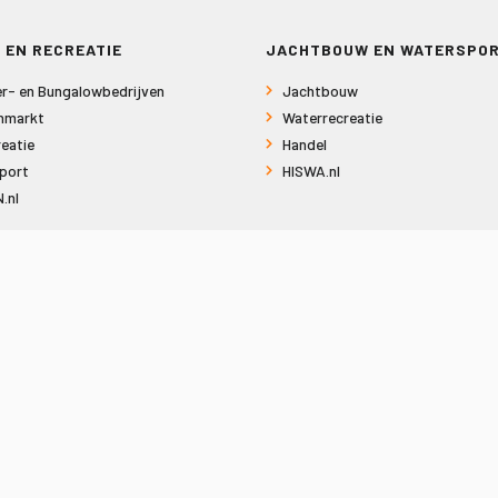
 EN RECREATIE
JACHTBOUW EN WATERSPO
r- en Bungalowbedrijven
Jachtbouw
nmarkt
Waterrecreatie
eatie
Handel
port
HISWA.nl
.nl