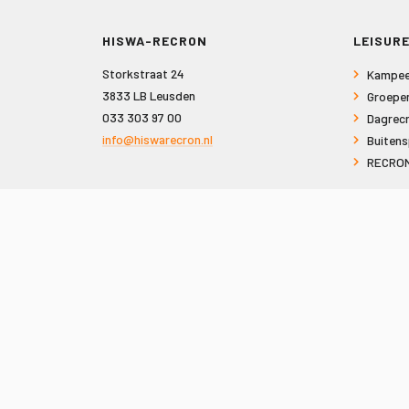
HISWA-RECRON
LEISURE
Storkstraat 24
Kampee
3833 LB Leusden
Groepe
033 303 97 00
Dagrecr
info@hiswarecron.nl
Buitens
RECRON
VOLG ONS OOK OP