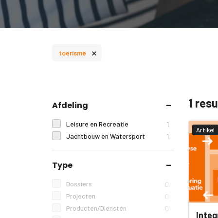
×
toerisme
1 res
Afdeling
Leisure en Recreatie
1
Artikel
Jachtbouw en Watersport
1
Type
Dossiers
0
Projecten
0
Producten/Diensten
0
Integ