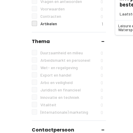
Vragen en antwoorden
0
best
Voorwaarden
0
Laatst
Contracten
0
Artikelen
1
Leisure 
Watersp
Thema
Duurzaamheid en milieu
0
Arbeidsmarkt en personeel
0
Wet- en regelgeving
0
Export en handel
0
Arbo en veiligheid
0
Juridisch en financieel
0
Innovatie en techniek
0
Vitaliteit
0
(Internationale) marketing
0
Contactpersoon