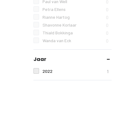
Paul van Well
0
Petra Ellens
0
Rianne Hartog
0
Shavonne Korlaar
0
Thiald Bokkinga
0
Wanda van Eck
0
Jaar
2022
1