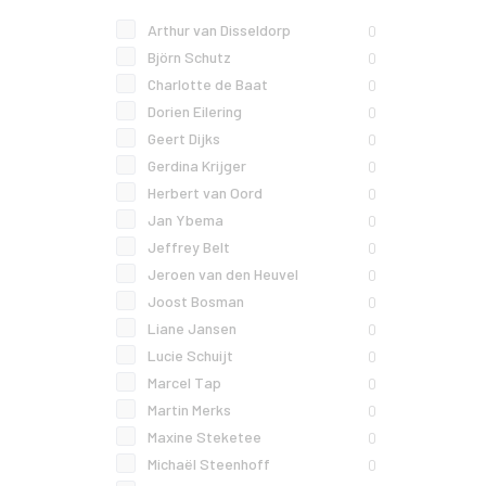
Arthur van Disseldorp
0
Björn Schutz
0
Charlotte de Baat
0
Dorien Eilering
0
Geert Dijks
0
Gerdina Krijger
0
Herbert van Oord
0
Jan Ybema
0
Jeffrey Belt
0
Jeroen van den Heuvel
0
Joost Bosman
0
Liane Jansen
0
Lucie Schuijt
0
Marcel Tap
0
Martin Merks
0
Maxine Steketee
0
Michaël Steenhoff
0