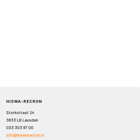
HISWA-RECRON
Storkstraat 24
3833 LB Leusden
033 303 97 00
info@hiswarecron.nl