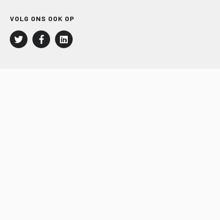
VOLG ONS OOK OP
LEISURE EN RECREATIE
Kampeer- en Bungalowbedrijven
Groepenmarkt
Dagrecreatie
Buitensport
RECRON.nl
JACHTBOUW EN WATERSPORT
Jachtbouw
Waterrecreatie
Handel
HISWA.nl