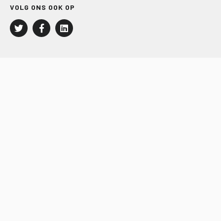
VOLG ONS OOK OP
LEISURE EN RECREATIE
Kampeer- en Bungalowbedrijven
Groepenmarkt
Dagrecreatie
Buitensport
RECRON.nl
JACHTBOUW EN WATERSPORT
Jachtbouw
Waterrecreatie
Handel
HISWA.nl