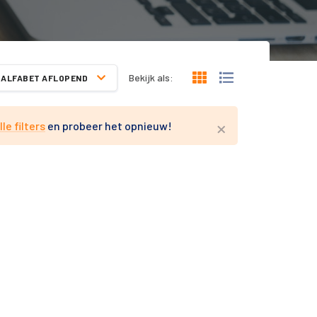
Bekijk als:
ALFABET AFLOPEND
×
lle filters
en probeer het opnieuw!