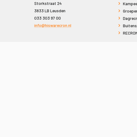
Storkstraat 24
Kampee
3833 LB Leusden
Groepe
033 303 97 00
Dagrecr
info@hiswarecron.nl
Buitens
RECRON
VOLG ONS OOK OP
© 2026