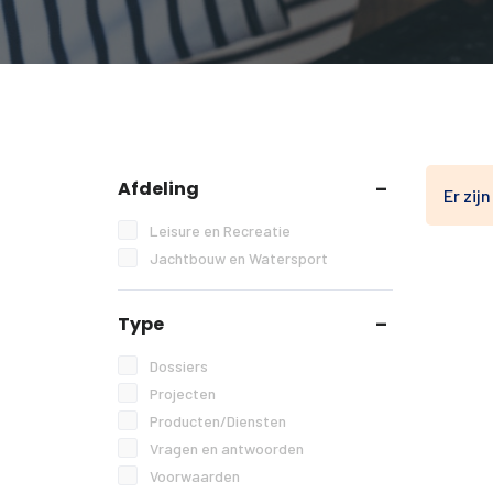
Afdeling
Er zij
Leisure en Recreatie
Jachtbouw en Watersport
Type
Dossiers
Projecten
Producten/Diensten
Vragen en antwoorden
Voorwaarden