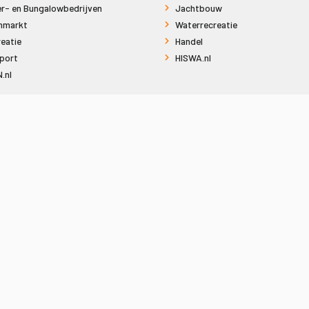
r- en Bungalowbedrijven
Jachtbouw
nmarkt
Waterrecreatie
eatie
Handel
port
HISWA.nl
.nl