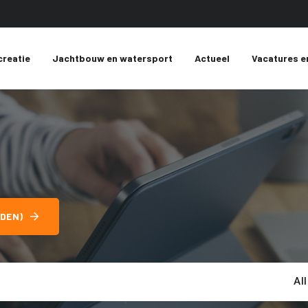
creatie
Jachtbouw en watersport
Actueel
Vacatures e
DEN)
Al