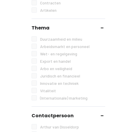
Contracten
Artikelen
Thema
Duurzaamheid en milieu
Arbeidsmarkt en personeel
Wet- en regelgeving
Export en handel
Arbo en veiligheid
Juridisch en financieel
Innovatie en techniek
Vitaliteit
(Internationale) marketing
Contactpersoon
Arthur van Disseldorp