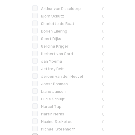
Arthur van Disseldorp
0
Björn Schutz
0
Charlotte de Baat
0
Dorien Eilering
0
Geert Dijks
0
Gerdina Krijger
0
Herbert van Oord
0
Jan Ybema
0
Jeffrey Belt
0
Jeroen van den Heuvel
0
Joost Bosman
0
Liane Jansen
0
Lucie Schuijt
0
Marcel Tap
0
Martin Merks
0
Maxine Steketee
0
Michaël Steenhoff
0