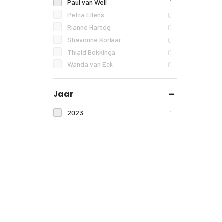
Paul van Well
1
Petra Ellens
0
Rianne Hartog
0
Shavonne Korlaar
0
Thiald Bokkinga
0
Wanda van Eck
0
Jaar
2023
1