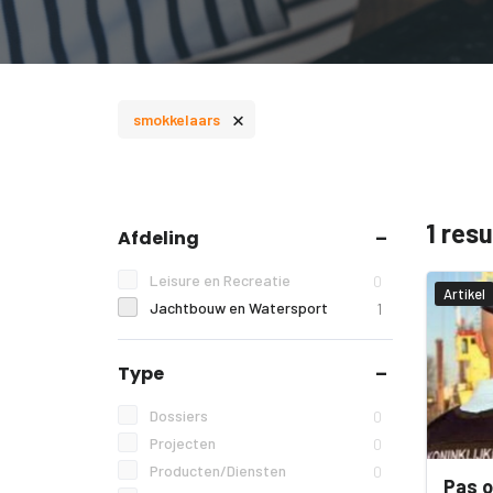
×
smokkelaars
1 res
Afdeling
Leisure en Recreatie
0
Artikel
Jachtbouw en Watersport
1
Type
Dossiers
0
Projecten
0
Producten/Diensten
0
Pas o