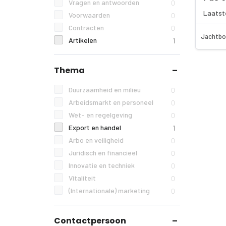
Vragen en antwoorden
0
Laatst
Voorwaarden
0
Contracten
0
Jachtbo
Artikelen
1
Thema
Duurzaamheid en milieu
0
Arbeidsmarkt en personeel
0
Wet- en regelgeving
0
Export en handel
1
Arbo en veiligheid
0
Juridisch en financieel
0
Innovatie en techniek
0
Vitaliteit
0
(Internationale) marketing
0
Contactpersoon