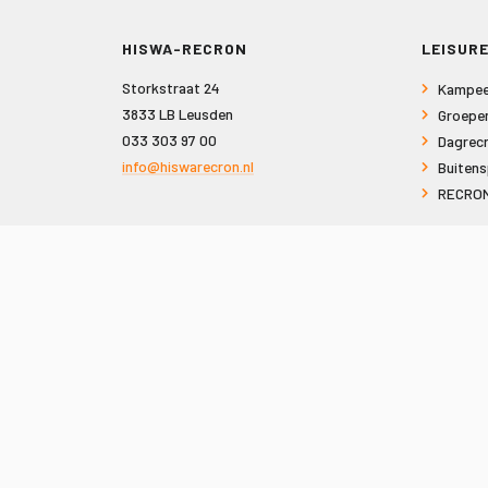
HISWA-RECRON
LEISURE
Storkstraat 24
Kampee
3833 LB Leusden
Groepe
033 303 97 00
Dagrecr
info@hiswarecron.nl
Buitens
RECRON
VOLG ONS OOK OP