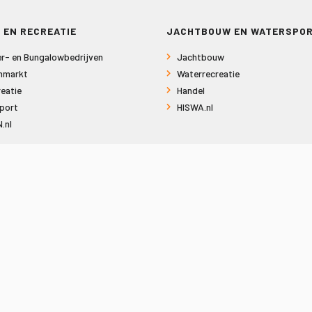
 EN RECREATIE
JACHTBOUW EN WATERSPO
r- en Bungalowbedrijven
Jachtbouw
nmarkt
Waterrecreatie
eatie
Handel
port
HISWA.nl
.nl