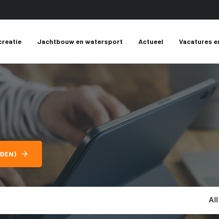
creatie
Jachtbouw en watersport
Actueel
Vacatures e
DEN)
Al