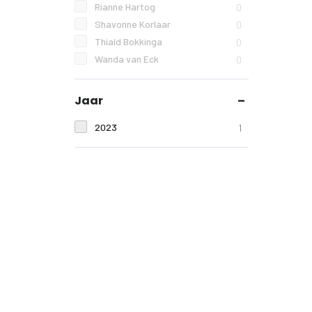
Rianne Hartog
0
Shavonne Korlaar
0
Thiald Bokkinga
0
Wanda van Eck
0
Jaar
2023
1