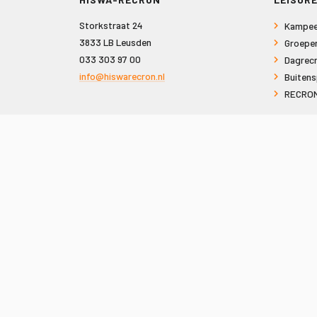
Storkstraat 24
Kampee
3833 LB Leusden
Groepe
033 303 97 00
Dagrecr
info@hiswarecron.nl
Buitens
RECRON
VOLG ONS OOK OP
© 2026