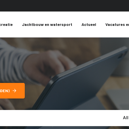
creatie
Jachtbouw en watersport
Actueel
Vacatures e
DEN)
Al