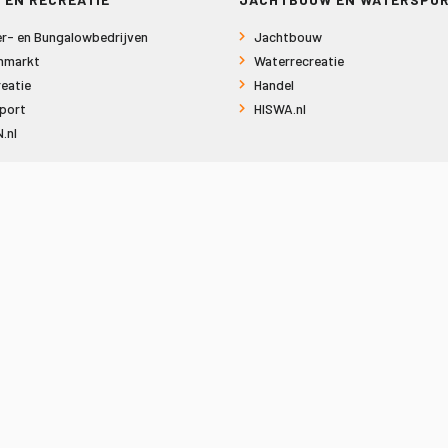
r- en Bungalowbedrijven
Jachtbouw
nmarkt
Waterrecreatie
eatie
Handel
port
HISWA.nl
.nl