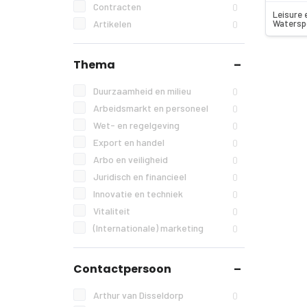
Contracten
0
Leisure 
Watersp
Artikelen
0
Thema
Duurzaamheid en milieu
0
Arbeidsmarkt en personeel
0
Wet- en regelgeving
0
Export en handel
0
Arbo en veiligheid
0
Juridisch en financieel
0
Innovatie en techniek
0
Vitaliteit
0
(Internationale) marketing
0
Contactpersoon
Arthur van Disseldorp
0