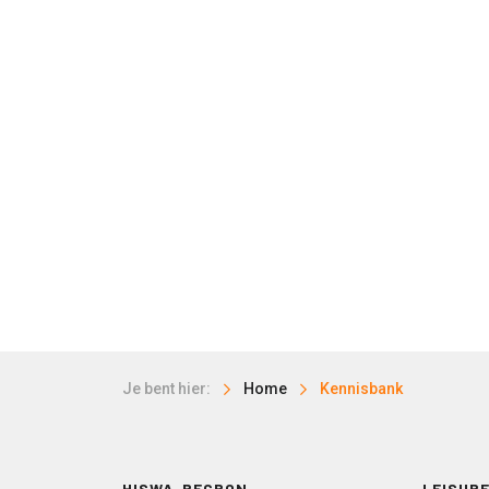
Je bent hier:
Home
Kennisbank
HISWA-RECRON
LEISURE