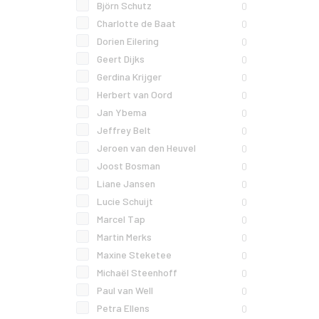
Björn Schutz
0
Charlotte de Baat
0
Dorien Eilering
0
Geert Dijks
0
Gerdina Krijger
0
Herbert van Oord
0
Jan Ybema
0
Jeffrey Belt
0
Jeroen van den Heuvel
0
Joost Bosman
0
Liane Jansen
0
Lucie Schuijt
0
Marcel Tap
0
Martin Merks
0
Maxine Steketee
0
Michaël Steenhoff
0
Paul van Well
0
Petra Ellens
0