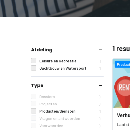
1 res
Afdeling
Leisure en Recreatie
1
Product
Jachtbouw en Watersport
1
Type
Dossiers
0
Projecten
0
Producten/Diensten
1
Verhu
Vragen en antwoorden
0
Laatst
Voorwaarden
0