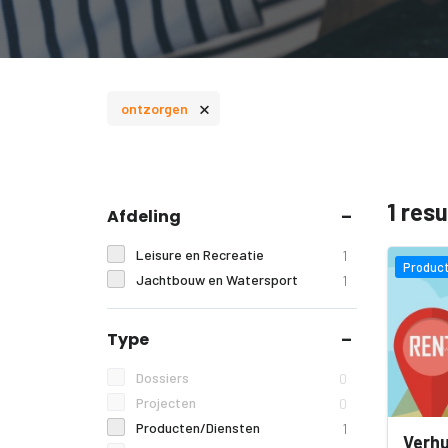
×
ontzorgen
1 res
Afdeling
Leisure en Recreatie
1
Product
Jachtbouw en Watersport
1
Type
Dossiers
0
Projecten
0
Producten/Diensten
1
Verhu