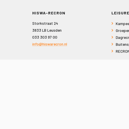
HISWA-RECRON
LEISURE
Storkstraat 24
Kampee
3833 LB Leusden
Groepe
033 303 97 00
Dagrecr
info@hiswarecron.nl
Buitens
RECRON
VOLG ONS OOK OP