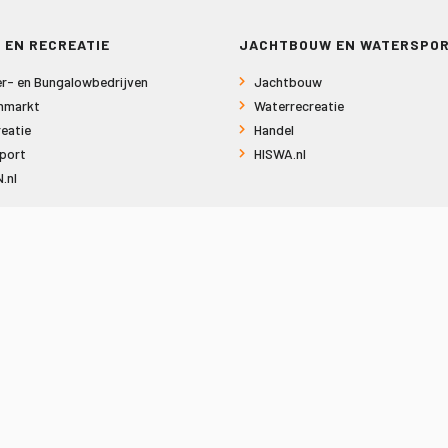
 EN RECREATIE
JACHTBOUW EN WATERSPO
r- en Bungalowbedrijven
Jachtbouw
nmarkt
Waterrecreatie
eatie
Handel
port
HISWA.nl
.nl