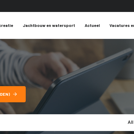
creatie
Jachtbouw en watersport
Actueel
Vacatures e
DEN)
Al