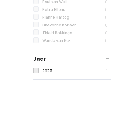
Paul van Well
0
Petra Ellens
0
Rianne Hartog
0
Shavonne Korlaar
0
Thiald Bokkinga
0
Wanda van Eck
0
Jaar
2023
1