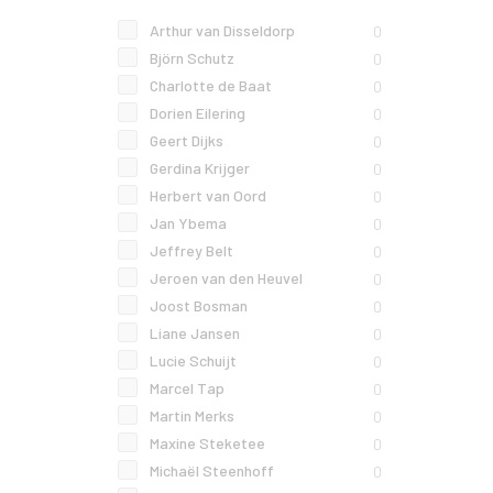
Arthur van Disseldorp
0
Björn Schutz
0
Charlotte de Baat
0
Dorien Eilering
0
Geert Dijks
0
Gerdina Krijger
0
Herbert van Oord
0
Jan Ybema
0
Jeffrey Belt
0
Jeroen van den Heuvel
0
Joost Bosman
0
Liane Jansen
0
Lucie Schuijt
0
Marcel Tap
0
Martin Merks
0
Maxine Steketee
0
Michaël Steenhoff
0