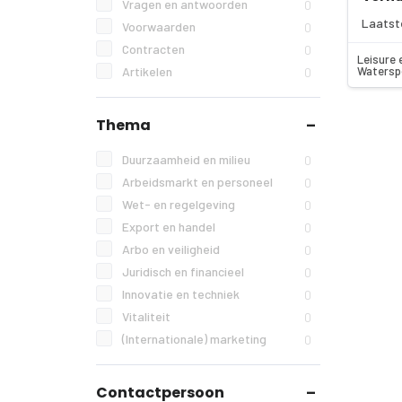
Vragen en antwoorden
0
Laatst
Voorwaarden
0
Contracten
0
Leisure 
Watersp
Artikelen
0
Thema
Duurzaamheid en milieu
0
Arbeidsmarkt en personeel
0
Wet- en regelgeving
0
Export en handel
0
Arbo en veiligheid
0
Juridisch en financieel
0
Innovatie en techniek
0
Vitaliteit
0
(Internationale) marketing
0
Contactpersoon