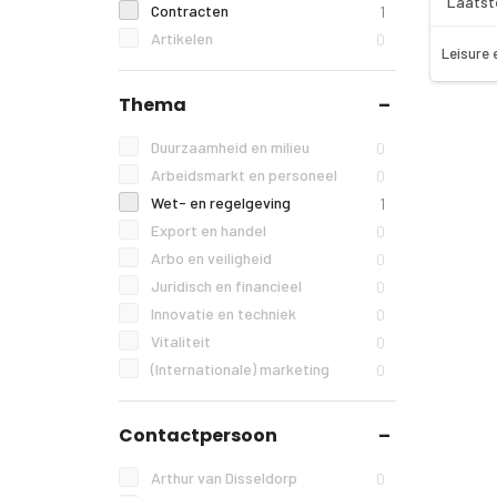
Laatst
Contracten
1
Artikelen
0
Leisure 
Thema
Duurzaamheid en milieu
0
Arbeidsmarkt en personeel
0
Wet- en regelgeving
1
Export en handel
0
Arbo en veiligheid
0
Juridisch en financieel
0
Innovatie en techniek
0
Vitaliteit
0
(Internationale) marketing
0
Contactpersoon
Arthur van Disseldorp
0