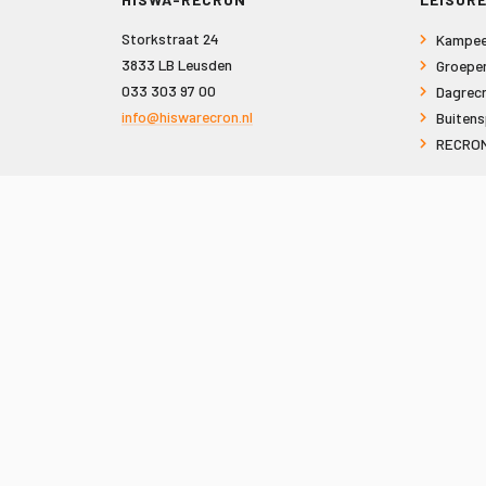
Storkstraat 24
Kampee
3833 LB Leusden
Groepe
033 303 97 00
Dagrecr
info@hiswarecron.nl
Buitens
RECRON
VOLG ONS OOK OP
© 2026