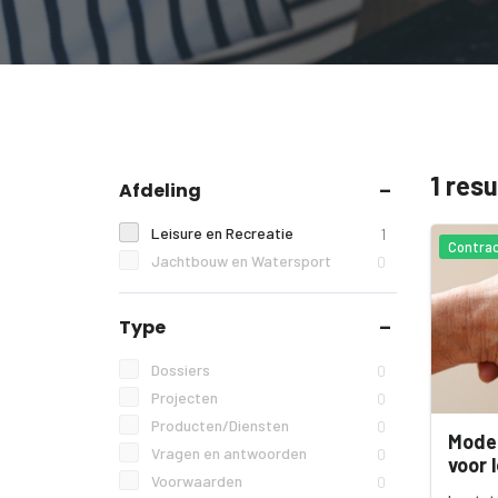
1 res
Afdeling
Leisure en Recreatie
1
Contra
Jachtbouw en Watersport
0
Type
Dossiers
0
Projecten
0
Producten/Diensten
0
Mode
Vragen en antwoorden
0
voor 
Voorwaarden
0