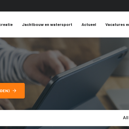
creatie
Jachtbouw en watersport
Actueel
Vacatures e
DEN)
Al