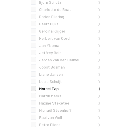
Björn Schutz
0
Charlotte de Baat
0
Dorien Eilering
0
Geert Dijks
0
Gerdina Krijger
0
Herbert van Oord
0
Jan Ybema
0
Jeffrey Belt
0
Jeroen van den Heuvel
0
Joost Bosman
0
Liane Jansen
0
Lucie Schuijt
0
Marcel Tap
1
Martin Merks
0
Maxine Steketee
0
Michaël Steenhoff
0
Paul van Well
0
Petra Ellens
0