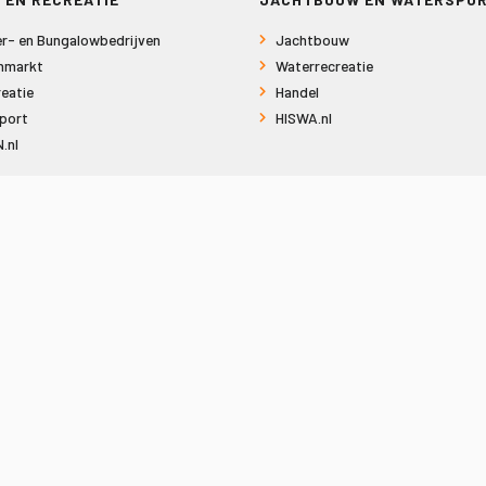
r- en Bungalowbedrijven
Jachtbouw
nmarkt
Waterrecreatie
eatie
Handel
port
HISWA.nl
.nl