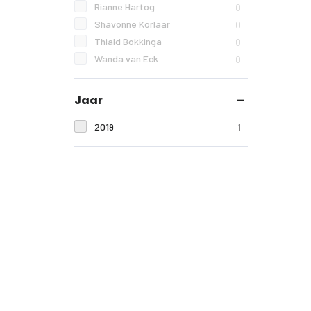
Rianne Hartog
0
Shavonne Korlaar
0
Thiald Bokkinga
0
Wanda van Eck
0
Jaar
2019
1