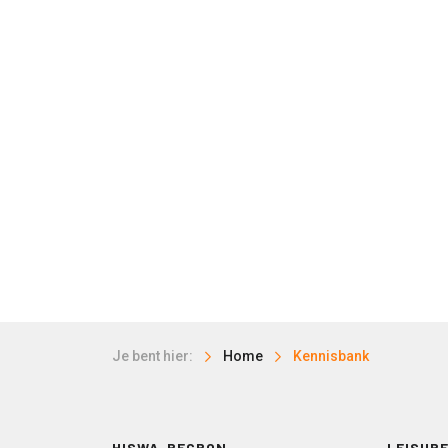
Je bent hier:
Home
Kennisbank
HISWA-RECRON
LEISURE