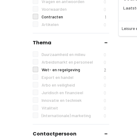
Vragen en antwoorden
0
Laatst
Voorwaarden
0
Contracten
1
Artikelen
0
Leisure 
Thema
Duurzaamheid en milieu
0
Arbeidsmarkt en personeel
0
Wet- en regelgeving
2
Export en handel
0
Arbo en veiligheid
0
Juridisch en financieel
0
Innovatie en techniek
0
Vitaliteit
0
(Internationale) marketing
0
Contactpersoon