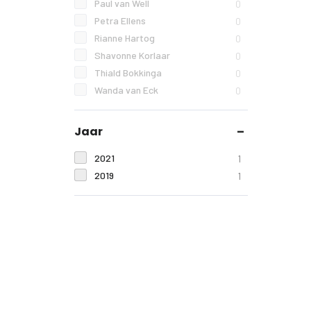
Paul van Well
0
Petra Ellens
0
Rianne Hartog
0
Shavonne Korlaar
0
Thiald Bokkinga
0
Wanda van Eck
0
Jaar
2021
1
2019
1