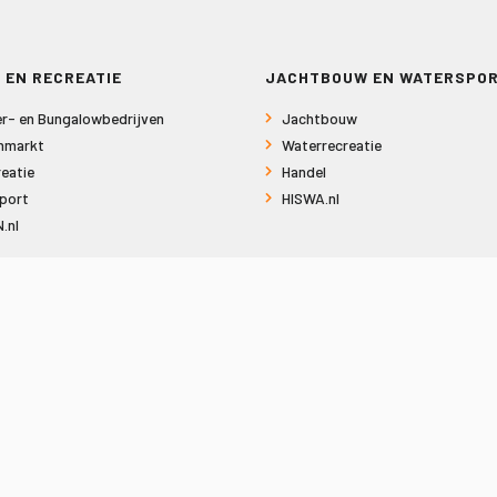
 EN RECREATIE
JACHTBOUW EN WATERSPO
r- en Bungalowbedrijven
Jachtbouw
nmarkt
Waterrecreatie
eatie
Handel
port
HISWA.nl
.nl