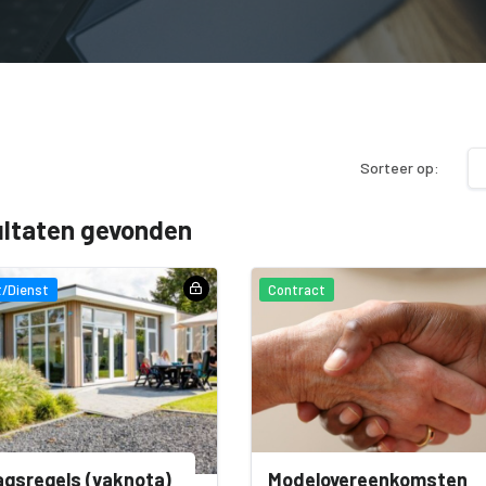
Sorteer op:
ultaten gevonden
/Dienst
Contract
gsregels (vaknota)
Modelovereenkomsten