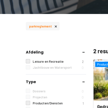
×
parkreglement
2 res
Afdeling
Leisure en Recreatie
2
Product
Jachtbouw en Watersport
0
Type
Dossiers
0
Projecten
0
Producten/Diensten
1
Gedra