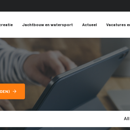
creatie
Jachtbouw en watersport
Actueel
Vacatures e
DEN)
Al