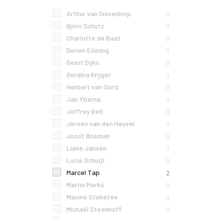
Arthur van Disseldorp
0
Björn Schutz
0
Charlotte de Baat
0
Dorien Eilering
0
Geert Dijks
0
Gerdina Krijger
0
Herbert van Oord
0
Jan Ybema
0
Jeffrey Belt
0
Jeroen van den Heuvel
0
Joost Bosman
0
Liane Jansen
0
Lucie Schuijt
0
Marcel Tap
2
Martin Merks
0
Maxine Steketee
0
Michaël Steenhoff
0