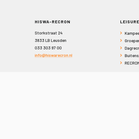
HISWA-RECRON
LEISURE
Storkstraat 24
Kampee
3833 LB Leusden
Groepe
033 303 97 00
Dagrecr
info@hiswarecron.nl
Buitens
RECRON
VOLG ONS OOK OP