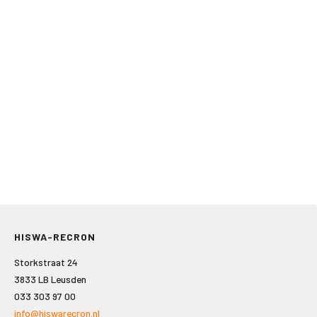
HISWA-RECRON
Storkstraat 24
3833 LB Leusden
033 303 97 00
info@hiswarecron.nl