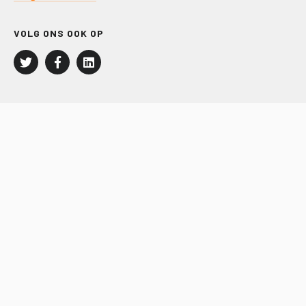
VOLG ONS OOK OP
LEISURE EN RECREATIE
Kampeer- en Bungalowbedrijven
Groepenmarkt
Dagrecreatie
Buitensport
RECRON.nl
JACHTBOUW EN WATERSPORT
Jachtbouw
Waterrecreatie
Handel