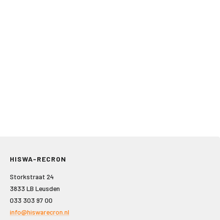
HISWA-RECRON
Storkstraat 24
3833 LB Leusden
033 303 97 00
info@hiswarecron.nl