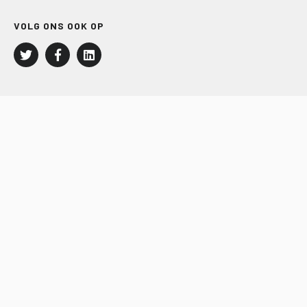
VOLG ONS OOK OP
LEISURE EN RECREATIE
Kampeer- en Bungalowbedrijven
Groepenmarkt
Dagrecreatie
Buitensport
RECRON.nl
JACHTBOUW EN WATERSPORT
Jachtbouw
Waterrecreatie
Handel
HISWA.nl