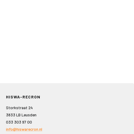
HISWA-RECRON
Storkstraat 24
3833 LB Leusden
033 303 97 00
info@hiswarecron.nl