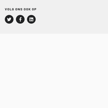
VOLG ONS OOK OP
LEISURE EN RECREATIE
Kampeer- en Bungalowbedrijven
Groepenmarkt
Dagrecreatie
Buitensport
RECRON.nl
JACHTBOUW EN WATERSPORT
Jachtbouw
Waterrecreatie
Handel
HISWA.nl