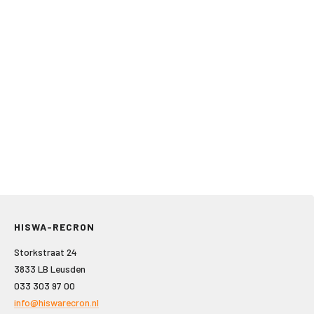
HISWA-RECRON
Storkstraat 24
3833 LB Leusden
033 303 97 00
info@hiswarecron.nl