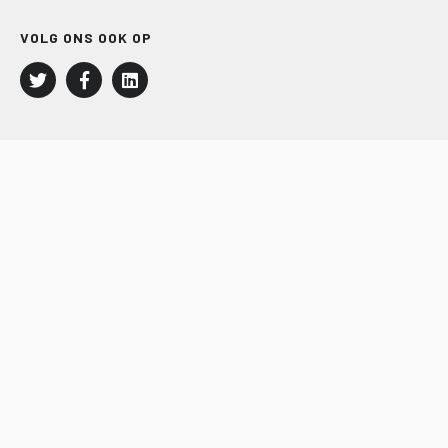
VOLG ONS OOK OP
LEISURE EN RECREATIE
Kampeer- en Bungalowbedrijven
Groepenmarkt
Dagrecreatie
Buitensport
RECRON.nl
JACHTBOUW EN WATERSPORT
Jachtbouw
Waterrecreatie
Handel
HISWA.nl