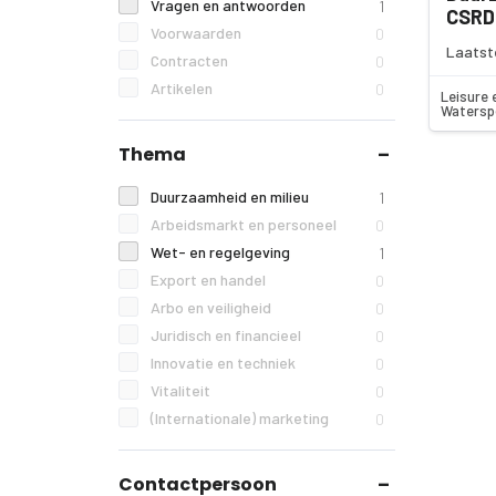
Vragen en antwoorden
1
CSRD
Voorwaarden
0
Laatst
Contracten
0
Artikelen
0
Leisure 
Watersp
Thema
Duurzaamheid en milieu
1
Arbeidsmarkt en personeel
0
Wet- en regelgeving
1
Export en handel
0
Arbo en veiligheid
0
Juridisch en financieel
0
Innovatie en techniek
0
Vitaliteit
0
(Internationale) marketing
0
Contactpersoon