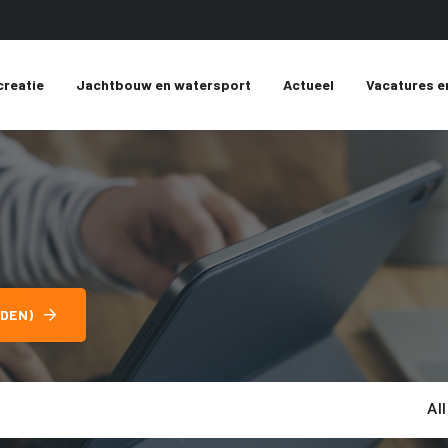
creatie
Jachtbouw en watersport
Actueel
Vacatures e
DEN)
Al