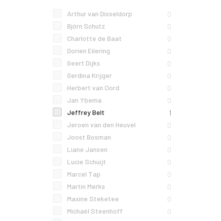
Arthur van Disseldorp
0
Björn Schutz
0
Charlotte de Baat
0
Dorien Eilering
0
Geert Dijks
0
Gerdina Krijger
0
Herbert van Oord
0
Jan Ybema
0
Jeffrey Belt
1
Jeroen van den Heuvel
0
Joost Bosman
0
Liane Jansen
0
Lucie Schuijt
0
Marcel Tap
0
Martin Merks
0
Maxine Steketee
0
Michaël Steenhoff
0