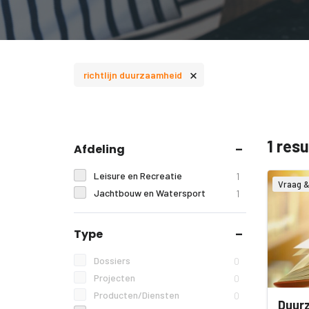
×
richtlijn duurzaamheid
1 res
Afdeling
Leisure en Recreatie
1
Vraag 
Jachtbouw en Watersport
1
Type
Dossiers
0
Projecten
0
Producten/Diensten
0
Duur