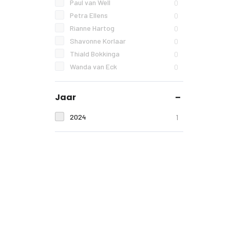
Paul van Well
0
Petra Ellens
0
Rianne Hartog
0
Shavonne Korlaar
0
Thiald Bokkinga
0
Wanda van Eck
0
Jaar
2024
1