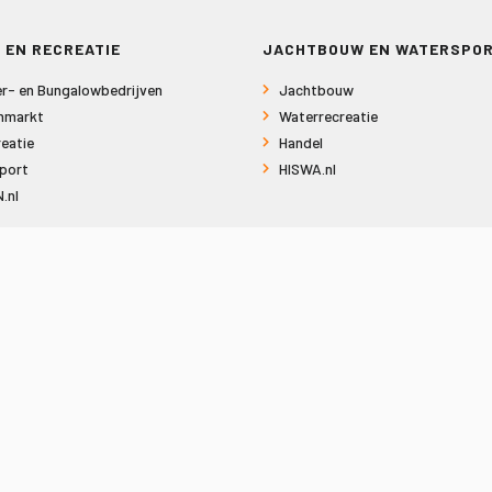
 EN RECREATIE
JACHTBOUW EN WATERSPO
r- en Bungalowbedrijven
Jachtbouw
nmarkt
Waterrecreatie
eatie
Handel
port
HISWA.nl
.nl