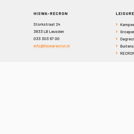
HISWA-RECRON
LEISURE
Storkstraat 24
Kampee
3833 LB Leusden
Groepe
033 303 97 00
Dagrecr
info@hiswarecron.nl
Buitens
RECRON
VOLG ONS OOK OP