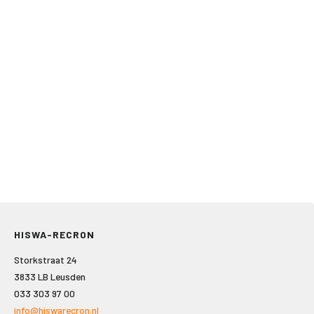
HISWA-RECRON
Storkstraat 24
3833 LB Leusden
033 303 97 00
info@hiswarecron.nl