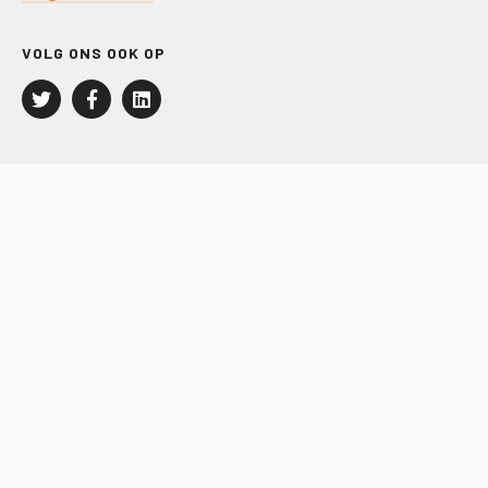
VOLG ONS OOK OP
LEISURE EN RECREATIE
Kampeer- en Bungalowbedrijven
Groepenmarkt
Dagrecreatie
Buitensport
RECRON.nl
JACHTBOUW EN WATERSPORT
Jachtbouw
Waterrecreatie
Handel