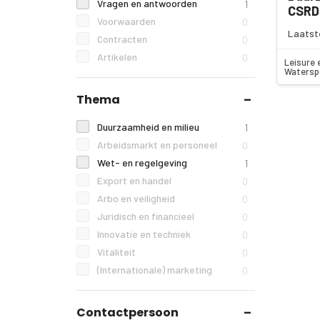
Vragen en antwoorden
1
CSRD
Voorwaarden
0
Laatst
Contracten
0
Artikelen
0
Leisure 
Watersp
Thema
Duurzaamheid en milieu
1
Arbeidsmarkt en personeel
0
Wet- en regelgeving
1
Export en handel
0
Arbo en veiligheid
0
Juridisch en financieel
0
Innovatie en techniek
0
Vitaliteit
0
(Internationale) marketing
0
Contactpersoon