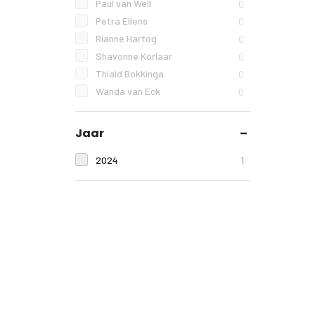
Paul van Well
0
Petra Ellens
0
Rianne Hartog
0
Shavonne Korlaar
0
Thiald Bokkinga
0
Wanda van Eck
0
Jaar
2024
1