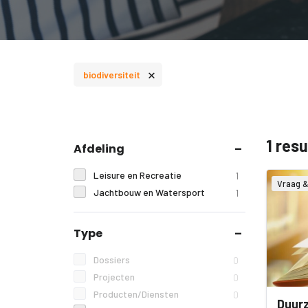
×
biodiversiteit
1 res
Afdeling
Leisure en Recreatie
1
Vraag 
Jachtbouw en Watersport
1
Type
Dossiers
0
Projecten
0
Producten/Diensten
0
Duur