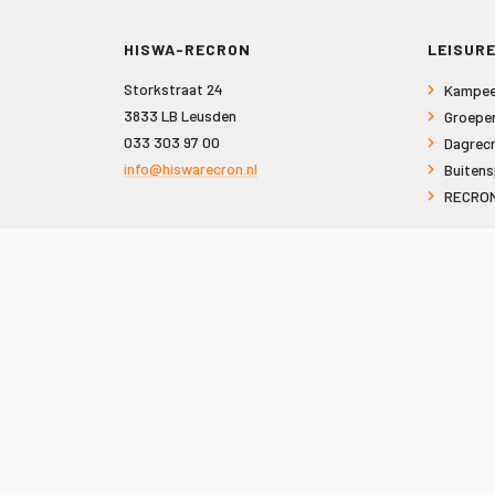
HISWA-RECRON
LEISURE
Storkstraat 24
Kampee
3833 LB Leusden
Groepe
033 303 97 00
Dagrecr
info@hiswarecron.nl
Buitens
RECRON
VOLG ONS OOK OP