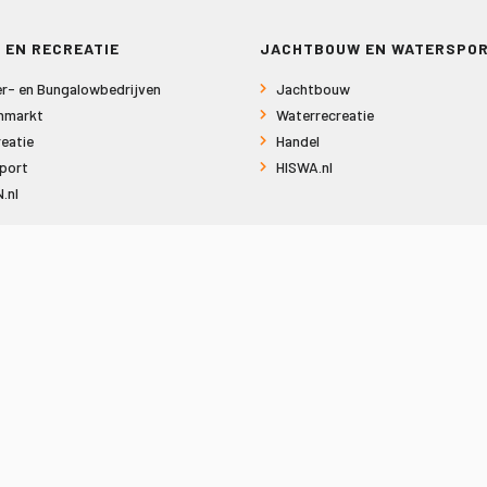
 EN RECREATIE
JACHTBOUW EN WATERSPO
r- en Bungalowbedrijven
Jachtbouw
nmarkt
Waterrecreatie
eatie
Handel
port
HISWA.nl
.nl