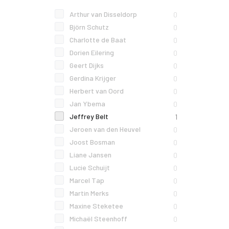
Arthur van Disseldorp
0
Björn Schutz
0
Charlotte de Baat
0
Dorien Eilering
0
Geert Dijks
0
Gerdina Krijger
0
Herbert van Oord
0
Jan Ybema
0
Jeffrey Belt
1
Jeroen van den Heuvel
0
Joost Bosman
0
Liane Jansen
0
Lucie Schuijt
0
Marcel Tap
0
Martin Merks
0
Maxine Steketee
0
Michaël Steenhoff
0