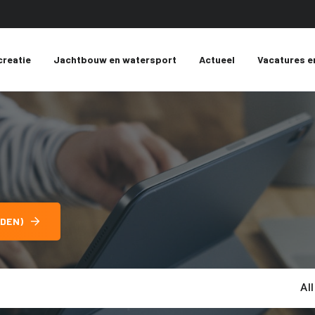
creatie
Jachtbouw en watersport
Actueel
Vacatures e
DEN)
Al