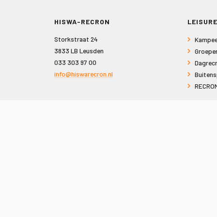
HISWA-RECRON
LEISURE
Storkstraat 24
Kampee
3833 LB Leusden
Groepe
033 303 97 00
Dagrecr
info@hiswarecron.nl
Buitens
RECRON
VOLG ONS OOK OP