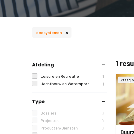
×
ecosystemen
1 res
Afdeling
Leisure en Recreatie
1
Vraag 
Jachtbouw en Watersport
1
Type
Dossiers
0
Projecten
0
Producten/Diensten
0
Duur