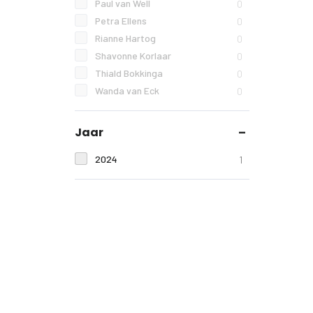
Paul van Well
0
Petra Ellens
0
Rianne Hartog
0
Shavonne Korlaar
0
Thiald Bokkinga
0
Wanda van Eck
0
Jaar
2024
1