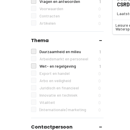
Vragen en antwoorden
1
CSRD
Voorwaarden
0
Laatst
Contracten
0
Artikelen
0
Leisure 
Watersp
Thema
Duurzaamheid en milieu
1
Arbeidsmarkt en personeel
0
Wet- en regelgeving
1
Export en handel
0
Arbo en veiligheid
0
Juridisch en financieel
0
Innovatie en techniek
0
Vitaliteit
0
(Internationale) marketing
0
Contactpersoon