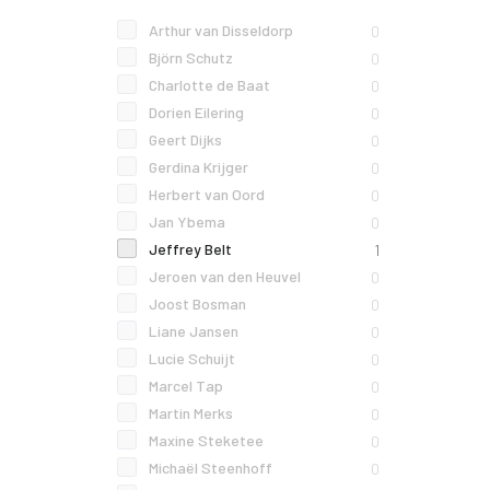
Arthur van Disseldorp
0
Björn Schutz
0
Charlotte de Baat
0
Dorien Eilering
0
Geert Dijks
0
Gerdina Krijger
0
Herbert van Oord
0
Jan Ybema
0
Jeffrey Belt
1
Jeroen van den Heuvel
0
Joost Bosman
0
Liane Jansen
0
Lucie Schuijt
0
Marcel Tap
0
Martin Merks
0
Maxine Steketee
0
Michaël Steenhoff
0