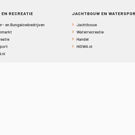
 EN RECREATIE
JACHTBOUW EN WATERSPO
r- en Bungalowbedrijven
Jachtbouw
nmarkt
Waterrecreatie
eatie
Handel
port
HISWA.nl
.nl