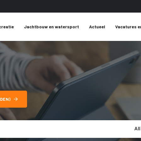
creatie
Jachtbouw en watersport
Actueel
Vacatures e
DEN)
Al