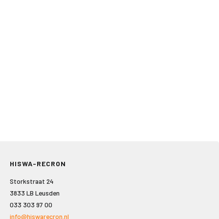
HISWA-RECRON
Storkstraat 24
3833 LB Leusden
033 303 97 00
info@hiswarecron.nl