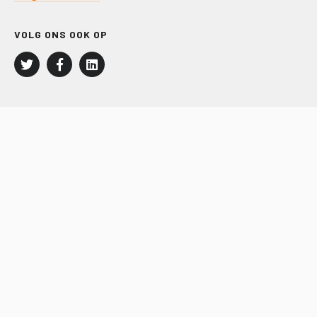
VOLG ONS OOK OP
LEISURE EN RECREATIE
Kampeer- en Bungalowbedrijven
Groepenmarkt
Dagrecreatie
Buitensport
RECRON.nl
JACHTBOUW EN WATERSPORT
Jachtbouw
Waterrecreatie
Handel