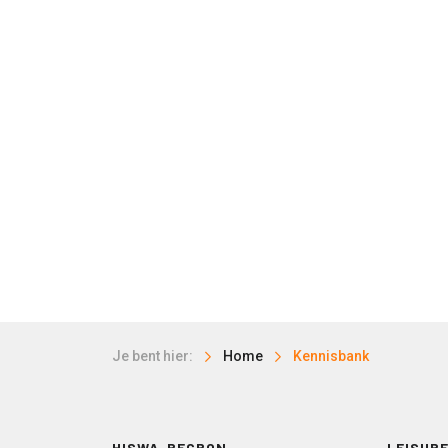
Je bent hier:
Home
Kennisbank
HISWA-RECRON
LEISURE