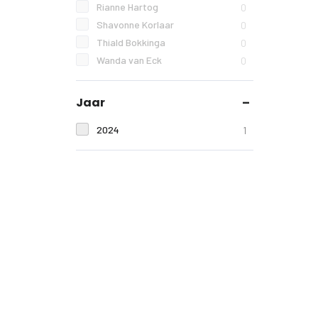
Rianne Hartog
0
Shavonne Korlaar
0
Thiald Bokkinga
0
Wanda van Eck
0
Jaar
2024
1