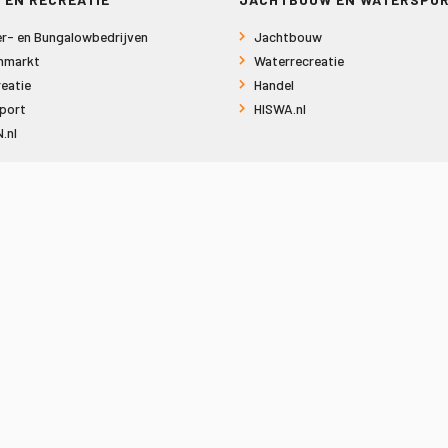
r- en Bungalowbedrijven
Jachtbouw
nmarkt
Waterrecreatie
eatie
Handel
port
HISWA.nl
.nl