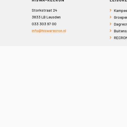
Storkstraat 24
Kampee
3833 LB Leusden
Groepe
033 303 97 00
Dagrecr
info@hiswarecron.nl
Buitens
RECRON
VOLG ONS OOK OP
© 2026