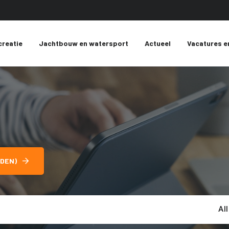
creatie
Jachtbouw en watersport
Actueel
Vacatures e
DEN)
Al