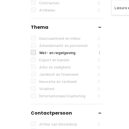
Contracten
0
Leisure 
Artikelen
0
Thema
Duurzaamheid en milieu
0
Arbeidsmarkt en personeel
0
Wet- en regelgeving
1
Export en handel
0
Arbo en veiligheid
0
Juridisch en financieel
0
Innovatie en techniek
0
Vitaliteit
0
(Internationale) marketing
0
Contactpersoon
Arthur van Disseldorp
0