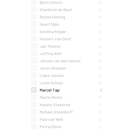
Björn Schutz
0
Charlotte de Baat
0
Dorien Eilering
0
Geert Dijks
0
Gerdina Krijger
0
Herbert van Oord
0
Jan Ybema
0
Jeffrey Belt
0
Jeroen van den Heuvel
0
Joost Bosman
0
Liane Jansen
0
Lucie Schuijt
0
Marcel Tap
1
Martin Merks
0
Maxine Steketee
0
Michaël Steenhoff
0
Paul van Well
0
Petra Ellens
0