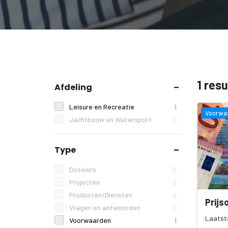
1 res
Afdeling
Leisure en Recreatie
1
Voorwa
Jachtbouw en Watersport
0
Type
Dossiers
0
Projecten
0
Producten/Diensten
0
Prijs
Vragen en antwoorden
0
Laatst
Voorwaarden
1