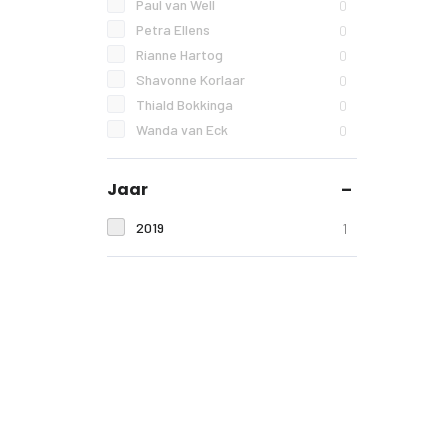
Paul van Well
0
Petra Ellens
0
Rianne Hartog
0
Shavonne Korlaar
0
Thiald Bokkinga
0
Wanda van Eck
0
Jaar
2019
1