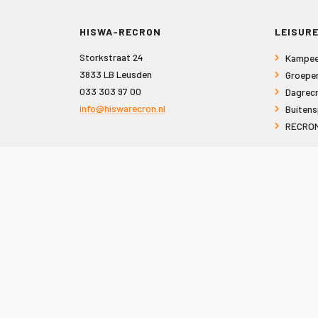
HISWA-RECRON
LEISURE
Storkstraat 24
Kampee
3833 LB Leusden
Groepe
033 303 97 00
Dagrecr
info@hiswarecron.nl
Buitens
RECRON
VOLG ONS OOK OP