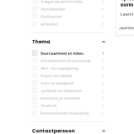
Vragen en antwoorden
0
norm 
Voorwaarden
0
Laatst
Contracten
0
Artikelen
0
Jachtbo
Thema
Duurzaamheid en milieu
1
Arbeidsmarkt en personeel
0
Wet- en regelgeving
0
Export en handel
0
Arbo en veiligheid
0
Juridisch en financieel
0
Innovatie en techniek
0
Vitaliteit
0
(Internationale) marketing
0
Contactpersoon