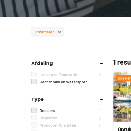
×
inzamelen
1 res
Afdeling
Leisure en Recreatie
0
Dossier
Jachtbouw en Watersport
1
Type
Dossiers
1
Projecten
0
Producten/Diensten
0
Oprui