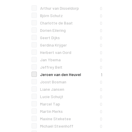
Arthur van Disseldorp
0
Björn Schutz
0
Charlotte de Baat
0
Dorien Eilering
0
Geert Dijks
0
Gerdina Krijger
0
Herbert van Oord
0
Jan Ybema
0
Jeffrey Belt
0
Jeroen van den Heuvel
1
Joost Bosman
0
Liane Jansen
0
Lucie Schuijt
0
Marcel Tap
0
Martin Merks
0
Maxine Steketee
0
Michaël Steenhoff
0