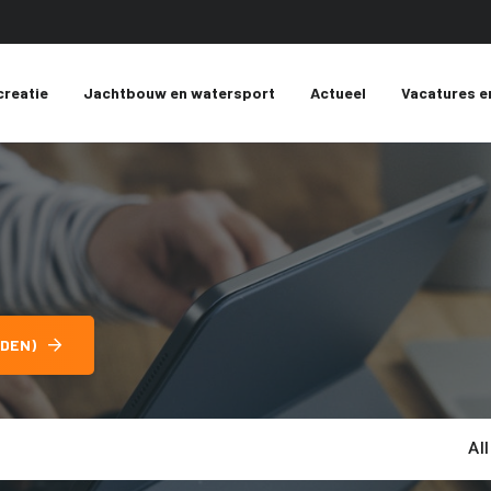
creatie
Jachtbouw en watersport
Actueel
Vacatures e
DEN)
Al