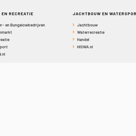
 EN RECREATIE
JACHTBOUW EN WATERSPO
r- en Bungalowbedrijven
Jachtbouw
nmarkt
Waterrecreatie
eatie
Handel
port
HISWA.nl
.nl