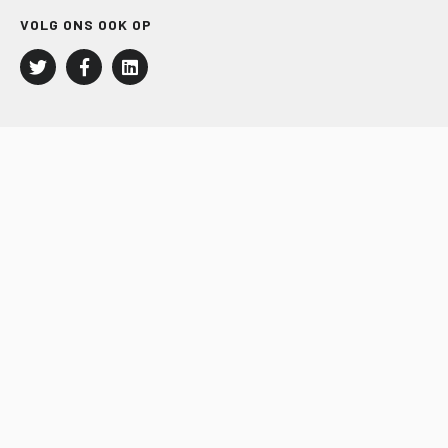
VOLG ONS OOK OP
LEISURE EN RECREATIE
Kampeer- en Bungalowbedrijven
Groepenmarkt
Dagrecreatie
Buitensport
RECRON.nl
JACHTBOUW EN WATERSPORT
Jachtbouw
Waterrecreatie
Handel
HISWA.nl