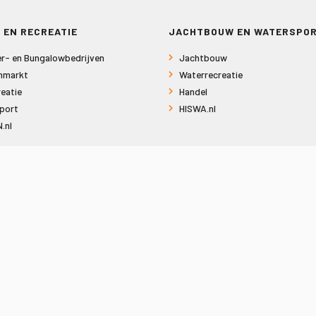
 EN RECREATIE
JACHTBOUW EN WATERSPO
r- en Bungalowbedrijven
Jachtbouw
nmarkt
Waterrecreatie
eatie
Handel
port
HISWA.nl
.nl