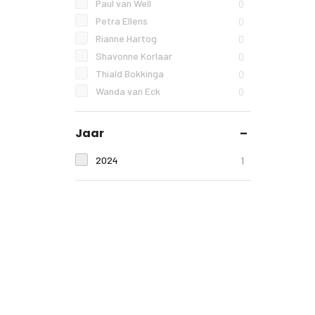
Paul van Well
0
Petra Ellens
0
Rianne Hartog
0
Shavonne Korlaar
0
Thiald Bokkinga
0
Wanda van Eck
0
Jaar
2024
1