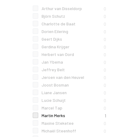
Arthur van Disseldorp
0
Björn Schutz
0
Charlotte de Baat
0
Dorien Eilering
0
Geert Dijks
0
Gerdina Krijger
0
Herbert van Oord
0
Jan Ybema
0
Jeffrey Belt
0
Jeroen van den Heuvel
0
Joost Bosman
0
Liane Jansen
0
Lucie Schuijt
0
Marcel Tap
0
Martin Merks
1
Maxine Steketee
0
Michaël Steenhoff
0