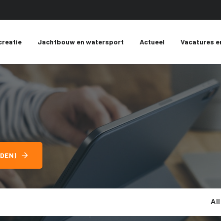
creatie
Jachtbouw en watersport
Actueel
Vacatures e
DEN)
Al