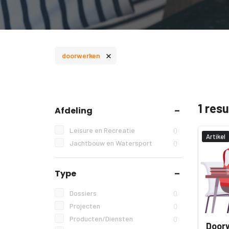
×
doorwerken
1 res
Afdeling
Leisure en Recreatie
0
Artikel
Jachtbouw en Watersport
0
Type
Dossiers
0
Projecten
0
Producten/Diensten
0
Doorw