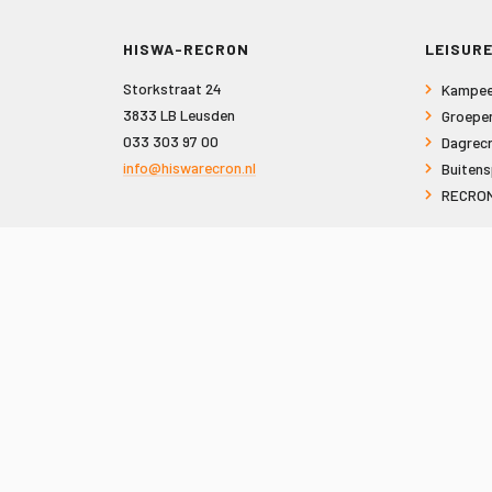
HISWA-RECRON
LEISURE
Storkstraat 24
Kampee
3833 LB Leusden
Groepe
033 303 97 00
Dagrecr
info@hiswarecron.nl
Buitens
RECRON
VOLG ONS OOK OP