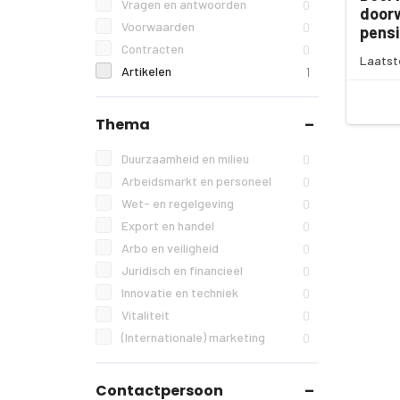
Vragen en antwoorden
0
doorw
Voorwaarden
0
pens
Contracten
0
Laatst
Artikelen
1
Thema
Duurzaamheid en milieu
0
Arbeidsmarkt en personeel
0
Wet- en regelgeving
0
Export en handel
0
Arbo en veiligheid
0
Juridisch en financieel
0
Innovatie en techniek
0
Vitaliteit
0
(Internationale) marketing
0
Contactpersoon