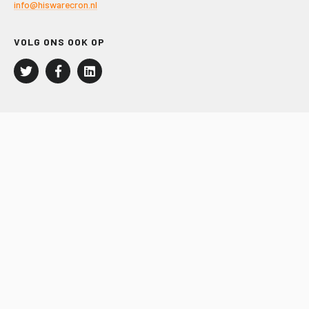
info@hiswarecron.nl
VOLG ONS OOK OP
LEISURE EN RECREATIE
Kampeer- en Bungalowbedrijven
Groepenmarkt
Dagrecreatie
Buitensport
RECRON.nl
JACHTBOUW EN WATERSPORT
Jachtbouw
Waterrecreatie
Handel