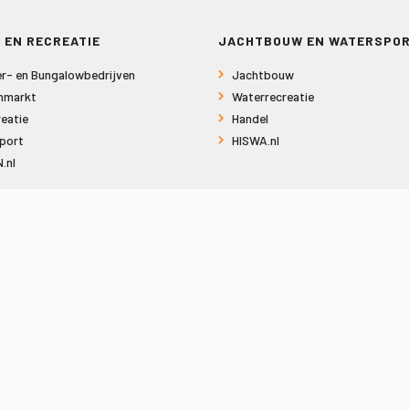
 EN RECREATIE
JACHTBOUW EN WATERSPO
r- en Bungalowbedrijven
Jachtbouw
nmarkt
Waterrecreatie
eatie
Handel
port
HISWA.nl
.nl