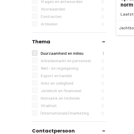
Vragen en antwoorden
0
norm 
Voorwaarden
0
Laatst
Contracten
0
Artikelen
0
Jachtbo
Thema
Duurzaamheid en milieu
1
Arbeidsmarkt en personeel
0
Wet- en regelgeving
0
Export en handel
0
Arbo en veiligheid
0
Juridisch en financieel
0
Innovatie en techniek
0
Vitaliteit
0
(Internationale) marketing
0
Contactpersoon