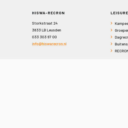
HISWA-RECRON
LEISURE
Storkstraat 24
Kampee
3833 LB Leusden
Groepe
033 303 97 00
Dagrecr
info@hiswarecron.nl
Buitens
RECRON
VOLG ONS OOK OP