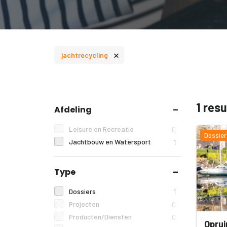
×
jachtrecycling
1 res
Afdeling
Leisure en Recreatie
0
Dossier
Jachtbouw en Watersport
1
Type
Dossiers
1
Projecten
0
Producten/Diensten
0
Oprui