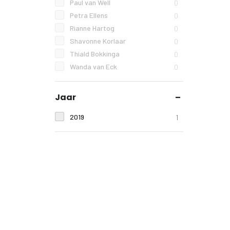
Paul van Well
0
Petra Ellens
0
Rianne Hartog
0
Shavonne Korlaar
0
Thiald Bokkinga
0
Wanda van Eck
0
Jaar
2019
1