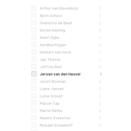
Arthur van Disseldorp
0
Björn Schutz
0
Charlotte de Baat
0
Dorien Eilering
0
Geert Dijks
0
Gerdina Krijger
0
Herbert van Oord
0
Jan Ybema
0
Jeffrey Belt
0
Jeroen van den Heuvel
1
Joost Bosman
0
Liane Jansen
0
Lucie Schuijt
0
Marcel Tap
0
Martin Merks
0
Maxine Steketee
0
Michaël Steenhoff
0