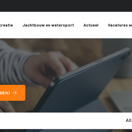
creatie
Jachtbouw en watersport
Actueel
Vacatures e
DEN)
Al