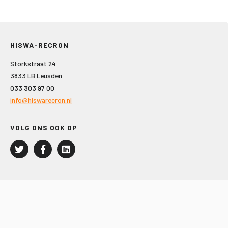
HISWA-RECRON
Storkstraat 24
3833 LB Leusden
033 303 97 00
info@hiswarecron.nl
VOLG ONS OOK OP
LEISURE EN RECREATIE
Kampeer- en Bungalowbedrijven
Groepenmarkt
Dagrecreatie