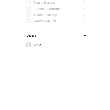
Rianne Hartog
0
Shavonne Korlaar
0
Thiald Bokkinga
0
Wanda van Eck
0
Jaar
2023
1