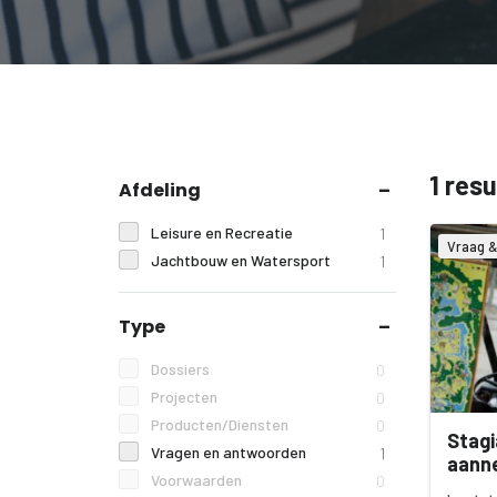
1 res
Afdeling
Leisure en Recreatie
1
Vraag 
Jachtbouw en Watersport
1
Type
Dossiers
0
Projecten
0
Producten/Diensten
0
Stagi
Vragen en antwoorden
1
aann
Voorwaarden
0