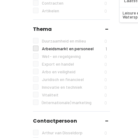
Laatst
Contracten
0
Artikelen
0
Leisure 
Watersp
Thema
Duurzaamheid en milieu
0
Arbeidsmarkt en personeel
1
Wet- en regelgeving
0
Export en handel
0
Arbo en veiligheid
0
Juridisch en financieel
0
Innovatie en techniek
0
Vitaliteit
0
(Internationale) marketing
0
Contactpersoon
Arthur van Disseldorp
0