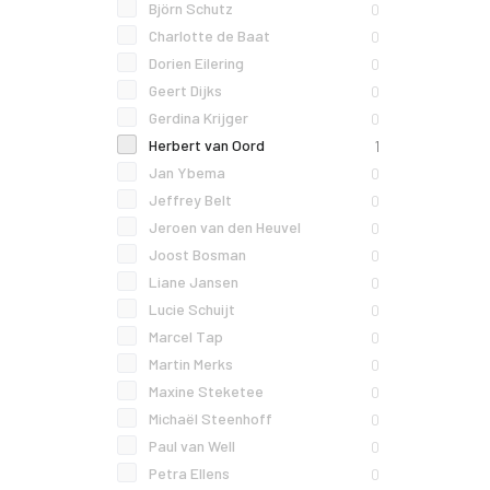
Björn Schutz
0
Charlotte de Baat
0
Dorien Eilering
0
Geert Dijks
0
Gerdina Krijger
0
Herbert van Oord
1
Jan Ybema
0
Jeffrey Belt
0
Jeroen van den Heuvel
0
Joost Bosman
0
Liane Jansen
0
Lucie Schuijt
0
Marcel Tap
0
Martin Merks
0
Maxine Steketee
0
Michaël Steenhoff
0
Paul van Well
0
Petra Ellens
0