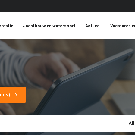
creatie
Jachtbouw en watersport
Actueel
Vacatures e
DEN)
Al