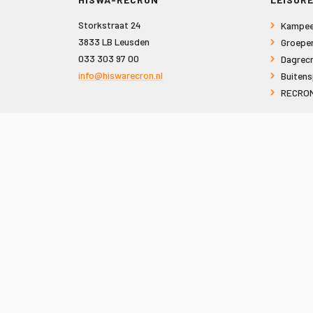
Storkstraat 24
Kampee
3833 LB Leusden
Groepe
033 303 97 00
Dagrecr
info@hiswarecron.nl
Buitens
RECRON
VOLG ONS OOK OP
© 2026