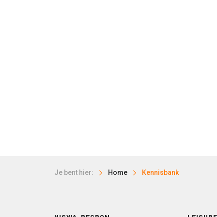
Je bent hier:
Home
Kennisbank
HISWA-RECRON
LEISURE