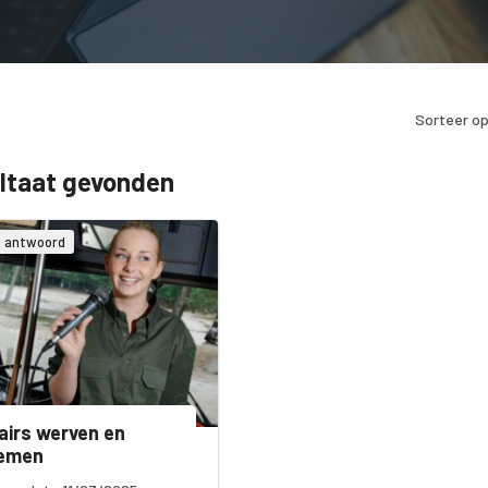
Sorteer op
ultaat gevonden
& antwoord
airs werven en
emen