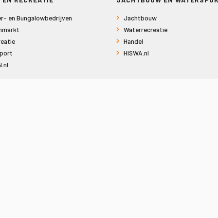
r- en Bungalowbedrijven
Jachtbouw
nmarkt
Waterrecreatie
eatie
Handel
port
HISWA.nl
.nl