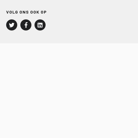
VOLG ONS OOK OP
LEISURE EN RECREATIE
Kampeer- en Bungalowbedrijven
Groepenmarkt
Dagrecreatie
Buitensport
RECRON.nl
JACHTBOUW EN WATERSPORT
Jachtbouw
Waterrecreatie
Handel
HISWA.nl