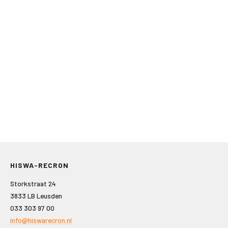
HISWA-RECRON
Storkstraat 24
3833 LB Leusden
033 303 97 00
info@hiswarecron.nl