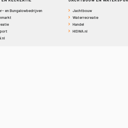
r- en Bungalowbedrijven
Jachtbouw
nmarkt
Waterrecreatie
eatie
Handel
port
HISWA.nl
.nl