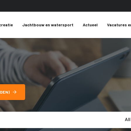
creatie
Jachtbouw en watersport
Actueel
Vacatures e
DEN)
Al