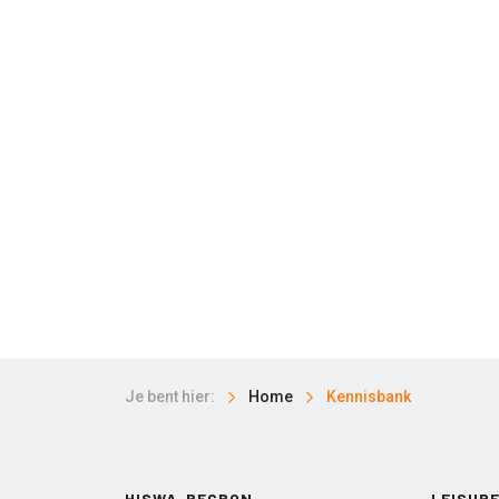
Je bent hier:
Home
Kennisbank
HISWA-RECRON
LEISURE