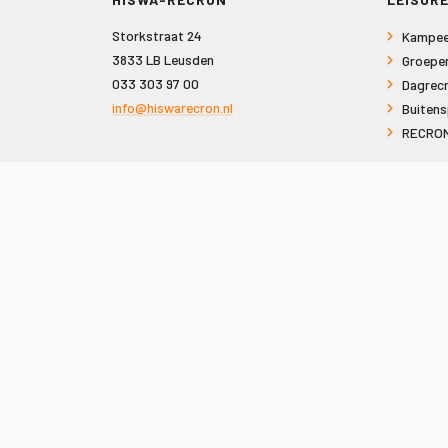
Storkstraat 24
Kampee
3833 LB Leusden
Groepe
033 303 97 00
Dagrecr
info@hiswarecron.nl
Buitens
RECRON
VOLG ONS OOK OP
© 2026