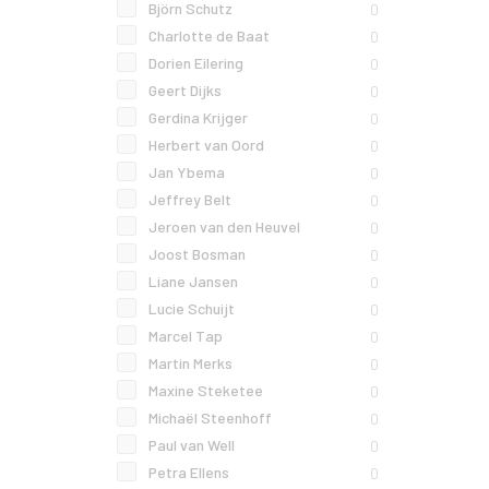
Björn Schutz
0
Charlotte de Baat
0
Dorien Eilering
0
Geert Dijks
0
Gerdina Krijger
0
Herbert van Oord
0
Jan Ybema
0
Jeffrey Belt
0
Jeroen van den Heuvel
0
Joost Bosman
0
Liane Jansen
0
Lucie Schuijt
0
Marcel Tap
0
Martin Merks
0
Maxine Steketee
0
Michaël Steenhoff
0
Paul van Well
0
Petra Ellens
0