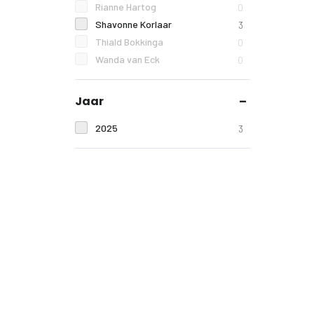
Rianne Hartog
0
Shavonne Korlaar
3
Thiald Bokkinga
0
Wanda van Eck
0
Jaar
2025
3