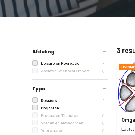
3 res
Afdeling
Leisure en Recreatie
3
Dossier
Jachtbouw en Watersport
0
Type
Dossiers
1
Projecten
1
Producten/Diensten
0
Omga
Vragen en antwoorden
0
Laatst
Voorwaarden
0