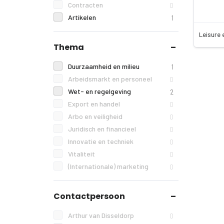
Contracten
0
Artikelen
1
Leisure 
Thema
Duurzaamheid en milieu
1
Arbeidsmarkt en personeel
0
Wet- en regelgeving
2
Export en handel
0
Arbo en veiligheid
0
Juridisch en financieel
0
Innovatie en techniek
0
Vitaliteit
0
(Internationale) marketing
0
Contactpersoon
Arthur van Disseldorp
0