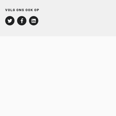
VOLG ONS OOK OP
LEISURE EN RECREATIE
Kampeer- en Bungalowbedrijven
Groepenmarkt
Dagrecreatie
Buitensport
RECRON.nl
JACHTBOUW EN WATERSPORT
Jachtbouw
Waterrecreatie
Handel
HISWA.nl