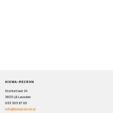
HISWA-RECRON
Storkstraat 24
3833 LB Leusden
033 303 97 00
info@hiswarecron.nl