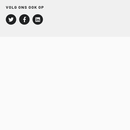
VOLG ONS OOK OP
LEISURE EN RECREATIE
Kampeer- en Bungalowbedrijven
Groepenmarkt
Dagrecreatie
Buitensport
RECRON.nl
JACHTBOUW EN WATERSPORT
Jachtbouw
Waterrecreatie
Handel
HISWA.nl