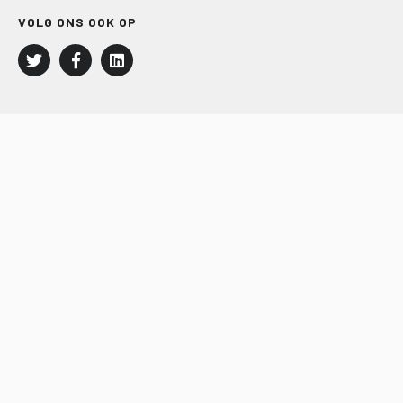
VOLG ONS OOK OP
LEISURE EN RECREATIE
Kampeer- en Bungalowbedrijven
Groepenmarkt
Dagrecreatie
Buitensport
RECRON.nl
JACHTBOUW EN WATERSPORT
Jachtbouw
Waterrecreatie
Handel
HISWA.nl