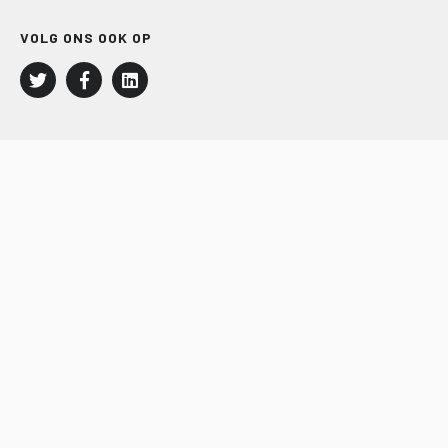
VOLG ONS OOK OP
LEISURE EN RECREATIE
Kampeer- en Bungalowbedrijven
Groepenmarkt
Dagrecreatie
Buitensport
RECRON.nl
JACHTBOUW EN WATERSPORT
Jachtbouw
Waterrecreatie
Handel
HISWA.nl