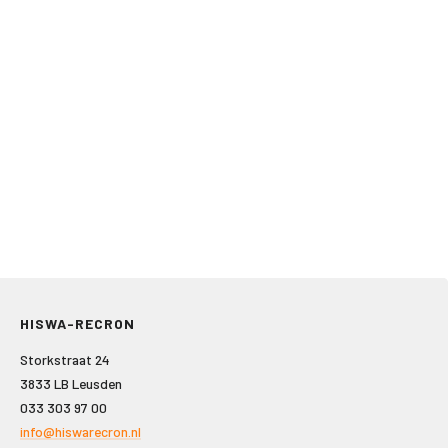
HISWA-RECRON
Storkstraat 24
3833 LB Leusden
033 303 97 00
info@hiswarecron.nl