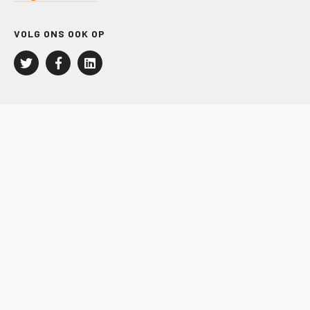
VOLG ONS OOK OP
LEISURE EN RECREATIE
Kampeer- en Bungalowbedrijven
Groepenmarkt
Dagrecreatie
Buitensport
RECRON.nl
JACHTBOUW EN WATERSPORT
Jachtbouw
Waterrecreatie
Handel