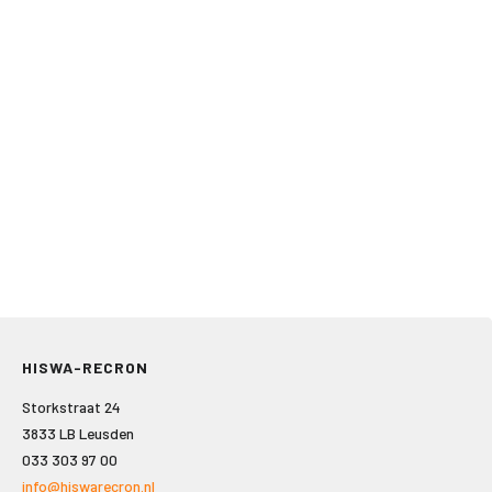
HISWA-RECRON
Storkstraat 24
3833 LB Leusden
033 303 97 00
info@hiswarecron.nl