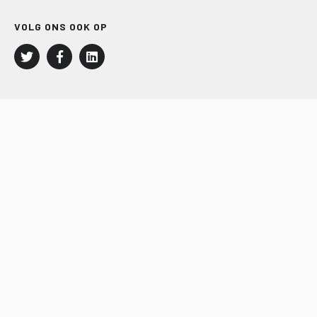
VOLG ONS OOK OP
LEISURE EN RECREATIE
Kampeer- en Bungalowbedrijven
Groepenmarkt
Dagrecreatie
Buitensport
RECRON.nl
JACHTBOUW EN WATERSPORT
Jachtbouw
Waterrecreatie
Handel
HISWA.nl