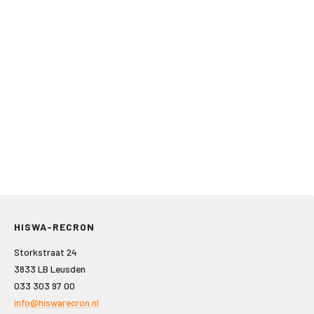
HISWA-RECRON
Storkstraat 24
3833 LB Leusden
033 303 97 00
info@hiswarecron.nl