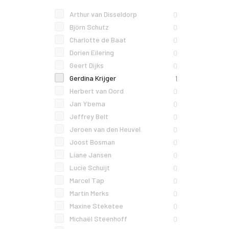
Arthur van Disseldorp
0
Björn Schutz
0
Charlotte de Baat
0
Dorien Eilering
0
Geert Dijks
0
Gerdina Krijger
1
Herbert van Oord
0
Jan Ybema
0
Jeffrey Belt
0
Jeroen van den Heuvel
0
Joost Bosman
0
Liane Jansen
0
Lucie Schuijt
0
Marcel Tap
0
Martin Merks
0
Maxine Steketee
0
Michaël Steenhoff
0