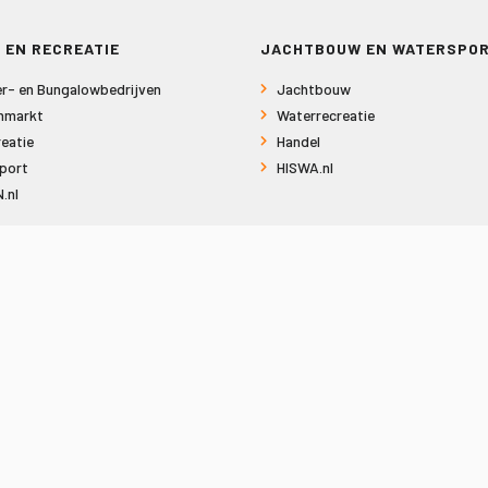
 EN RECREATIE
JACHTBOUW EN WATERSPO
r- en Bungalowbedrijven
Jachtbouw
nmarkt
Waterrecreatie
eatie
Handel
port
HISWA.nl
.nl