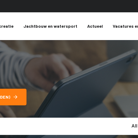
creatie
Jachtbouw en watersport
Actueel
Vacatures e
DEN)
Al