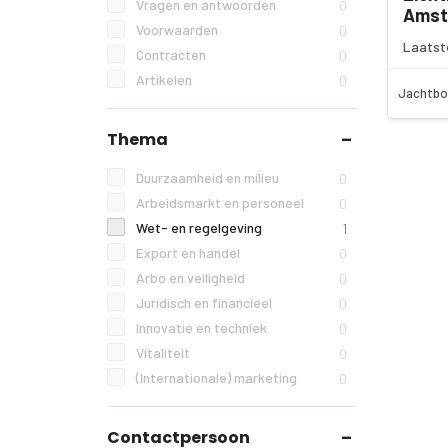
Vragen en antwoorden
0
Amst
Voorwaarden
0
Laatst
Contracten
0
Artikelen
0
Jachtbo
Thema
Duurzaamheid en milieu
0
Arbeidsmarkt en personeel
0
Wet- en regelgeving
1
Export en handel
0
Arbo en veiligheid
0
Juridisch en financieel
0
Innovatie en techniek
0
Vitaliteit
0
(Internationale) marketing
0
Contactpersoon