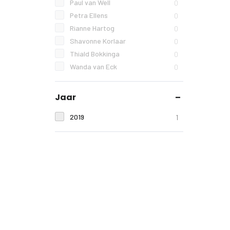
Paul van Well
0
Petra Ellens
0
Rianne Hartog
0
Shavonne Korlaar
0
Thiald Bokkinga
0
Wanda van Eck
0
Jaar
2019
1