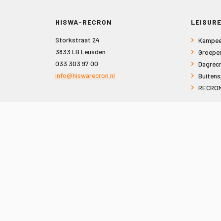
HISWA-RECRON
LEISURE
Storkstraat 24
Kampee
3833 LB Leusden
Groepe
033 303 97 00
Dagrecr
info@hiswarecron.nl
Buitens
RECRON
VOLG ONS OOK OP