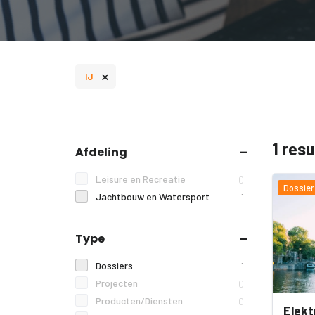
×
IJ
1 res
Afdeling
Leisure en Recreatie
0
Dossier
Jachtbouw en Watersport
1
Type
Dossiers
1
Projecten
0
Producten/Diensten
0
Elekt