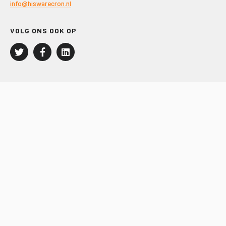
info@hiswarecron.nl
VOLG ONS OOK OP
LEISURE EN RECREATIE
Kampeer- en Bungalowbedrijven
Groepenmarkt
Dagrecreatie
Buitensport
RECRON.nl
JACHTBOUW EN WATERSPORT
Jachtbouw
Waterrecreatie
Handel