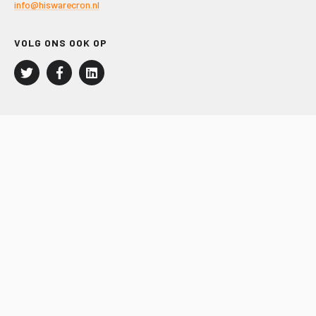
info@hiswarecron.nl
VOLG ONS OOK OP
LEISURE EN RECREATIE
Kampeer- en Bungalowbedrijven
Groepenmarkt
Dagrecreatie
Buitensport
RECRON.nl
JACHTBOUW EN WATERSPORT
Jachtbouw
Waterrecreatie
Handel