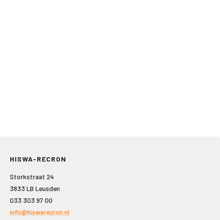
HISWA-RECRON
Storkstraat 24
3833 LB Leusden
033 303 97 00
info@hiswarecron.nl