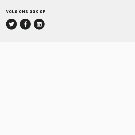
VOLG ONS OOK OP
LEISURE EN RECREATIE
Kampeer- en Bungalowbedrijven
Groepenmarkt
Dagrecreatie
Buitensport
RECRON.nl
JACHTBOUW EN WATERSPORT
Jachtbouw
Waterrecreatie
Handel
HISWA.nl