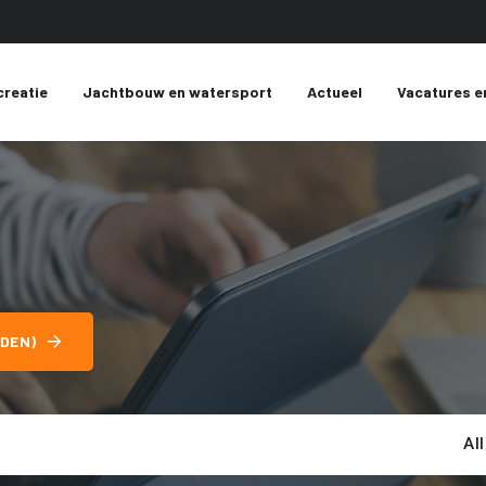
creatie
Jachtbouw en watersport
Actueel
Vacatures e
DEN)
Al