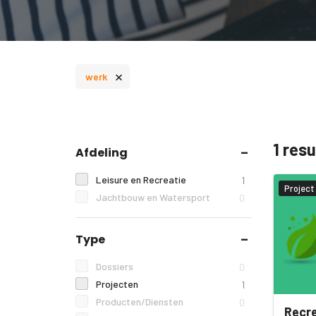
×
werk
1 res
Afdeling
Leisure en Recreatie
1
Project
Jachtbouw en Watersport
0
Type
Dossiers
0
Projecten
1
Producten/Diensten
0
Recre