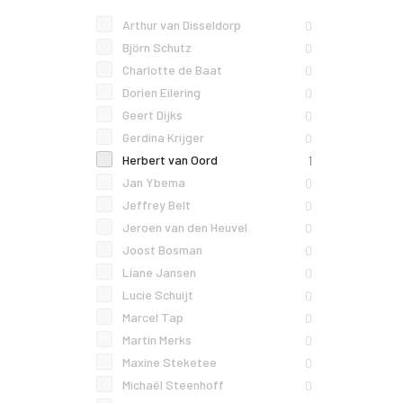
Arthur van Disseldorp
0
Björn Schutz
0
Charlotte de Baat
0
Dorien Eilering
0
Geert Dijks
0
Gerdina Krijger
0
Herbert van Oord
1
Jan Ybema
0
Jeffrey Belt
0
Jeroen van den Heuvel
0
Joost Bosman
0
Liane Jansen
0
Lucie Schuijt
0
Marcel Tap
0
Martin Merks
0
Maxine Steketee
0
Michaël Steenhoff
0