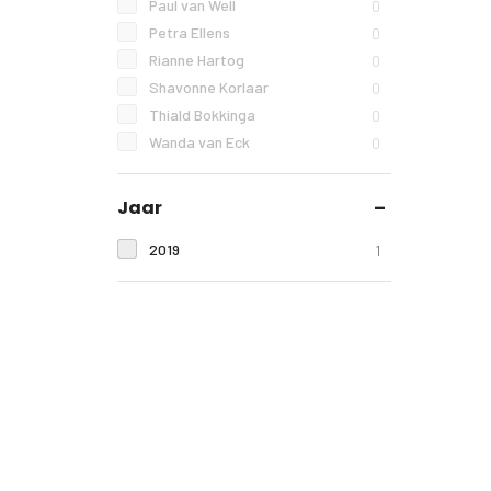
Paul van Well
0
Petra Ellens
0
Rianne Hartog
0
Shavonne Korlaar
0
Thiald Bokkinga
0
Wanda van Eck
0
Jaar
2019
1