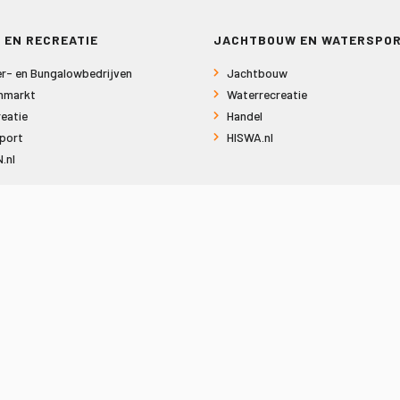
 EN RECREATIE
JACHTBOUW EN WATERSPO
r- en Bungalowbedrijven
Jachtbouw
nmarkt
Waterrecreatie
eatie
Handel
port
HISWA.nl
.nl