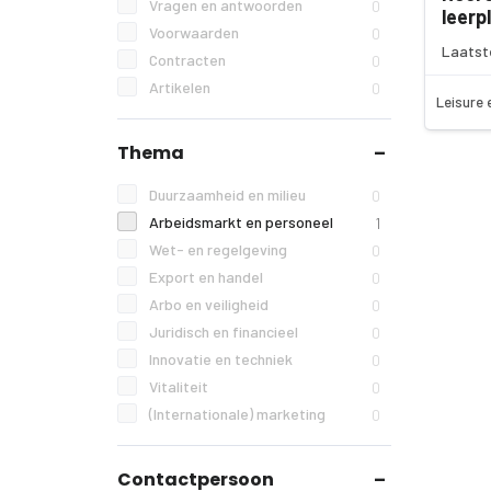
Vragen en antwoorden
0
leerp
Voorwaarden
0
Laatst
Contracten
0
Artikelen
0
Leisure 
Thema
Duurzaamheid en milieu
0
Arbeidsmarkt en personeel
1
Wet- en regelgeving
0
Export en handel
0
Arbo en veiligheid
0
Juridisch en financieel
0
Innovatie en techniek
0
Vitaliteit
0
(Internationale) marketing
0
Contactpersoon