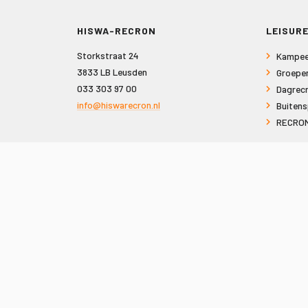
HISWA-RECRON
LEISURE
Storkstraat 24
Kampee
3833 LB Leusden
Groepe
033 303 97 00
Dagrecr
info@hiswarecron.nl
Buitens
RECRON
VOLG ONS OOK OP