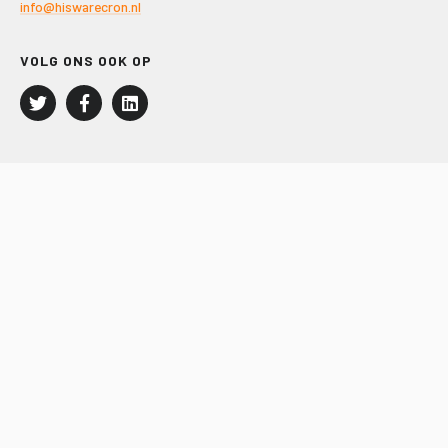
info@hiswarecron.nl
VOLG ONS OOK OP
LEISURE EN RECREATIE
Kampeer- en Bungalowbedrijven
Groepenmarkt
Dagrecreatie
Buitensport
RECRON.nl
JACHTBOUW EN WATERSPORT
Jachtbouw
Waterrecreatie
Handel